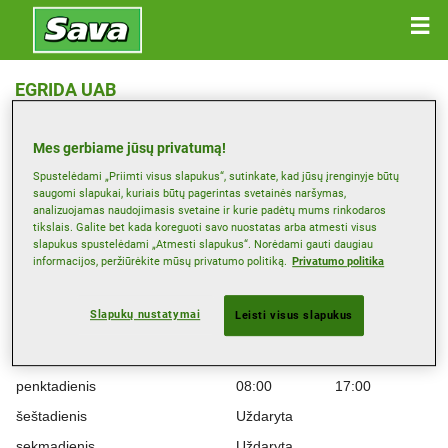
EGRIDA UAB
Šilutės Pl. , 95112 KLAIPĖDA
Mes gerbiame jūsų privatumą!
Žemėlapis
Spustelėdami „Priimti visus slapukus“, sutinkate, kad jūsų įrenginyje būtų
saugomi slapukai, kuriais būtų pagerintas svetainės naršymas,
analizuojamas naudojimasis svetaine ir kurie padėtų mums rinkodaros
tikslais. Galite bet kada koreguoti savo nuostatas arba atmesti visus
Darbo laikas
slapukus spustelėdami „Atmesti slapukus“. Norėdami gauti daugiau
informacijos, peržiūrėkite mūsų privatumo politiką.
Privatumo politika
Montag
08:00
17:00
antradienis
08:00
17:00
Slapukų nustatymai
Leisti visus slapukus
trečiadienis
08:00
17:00
ketvirtadienis
08:00
17:00
penktadienis
08:00
17:00
šeštadienis
Uždaryta
sekmadienis
Uždaryta