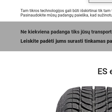
Tam tikros technologijos gali būti išskirtinai tik tam
Pasinaudokite mūsų padangų paieška, kad sužinotu
Ne kiekviena padanga tiks jūsų transpor
Leiskite padėti jums surasti tinkamas 
ES 