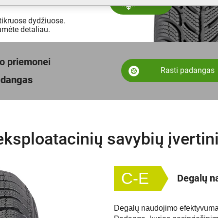
 tikruose dydžiuose.
mėte detaliau.
to priemonei
Rasti padangas
padangas
eksploatacinių savybių įvertin
C-E
Degalų n
Degalų naudojimo efektyvumas