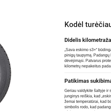
Kodėl turėčia
Didelis kilometraž
„Sava eskimo s3+“ būdinga
pinigų taupymą. Padangų ko
dėvėjimąsi. Patvarus prote
kilometrų nepakeitus pada
Patikimas sukibima
Geriau valdykite šaltyje ir
junginys reiškia, kad „eski
žemai temperatūrai, kad b
simbolis rodo, kad padang