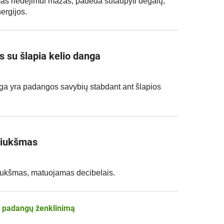
as riedėjimui mažas, padeda sutaupyti degalų,
nergijos.
 su šlapia kelio danga
ga yra padangos savybių stabdant ant šlapios
triukšmas
riukšmas, matuojamas decibelais.
S padangų ženklinimą