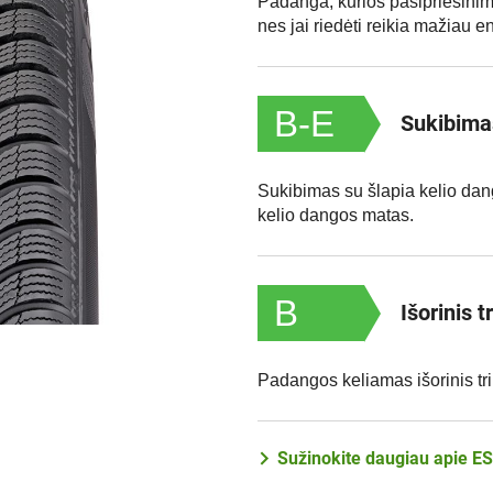
Padanga, kurios pasipriešinim
nes jai riedėti reikia mažiau e
B-E
Sukibimas
Sukibimas su šlapia kelio dan
kelio dangos matas.
B
Išorinis 
Padangos keliamas išorinis t
Sužinokite daugiau apie E