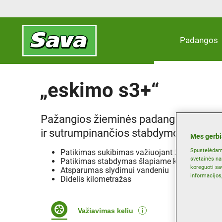
Padangos
„eskimo s3+“
Pažangios žieminės padangos, užtikri
ir sutrumpinančios stabdymo kelią
Mes gerbi
Spustelėdami
Patikimas sukibimas važiuojant žiemos keliai
svetainės na
Patikimas stabdymas šlapiame kelyje
koreguoti sa
Atsparumas slydimui vandeniu
informacijos
Didelis kilometražas
Važiavimas keliu