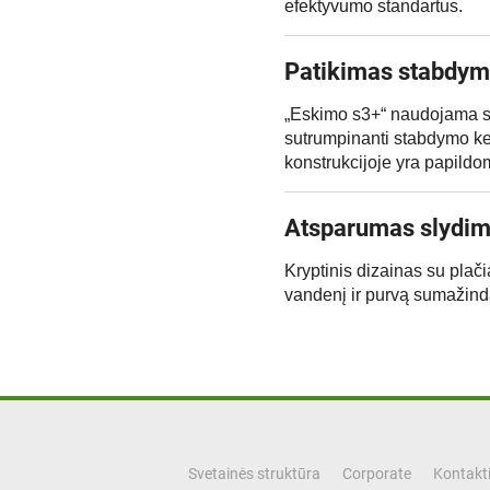
efektyvumo standartus.
Patikimas stabdym
„Eskimo s3+“ naudojama spe
sutrumpinanti stabdymo kel
konstrukcijoje yra papildo
Atsparumas slydim
Kryptinis dizainas su plačia
vandenį ir purvą sumažin
Svetainės struktūra
Corporate
Kontakti