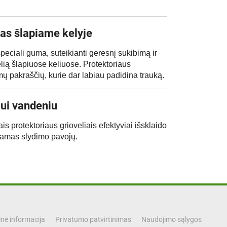
as šlapiame kelyje
ciali guma, suteikianti geresnį sukibimą ir
ią šlapiuose keliuose. Protektoriaus
mų pakraščių, kurie dar labiau padidina trauką.
ui vandeniu
is protektoriaus grioveliais efektyviai išsklaido
damas slydimo pavojų.
nė informacija
Privatumo patvirtinimas
Naudojimo sąlygos