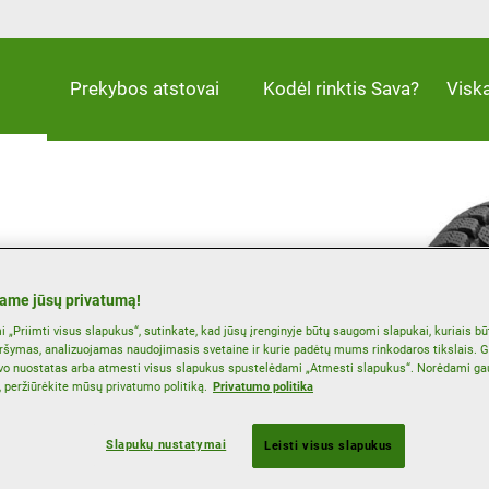
Prekybos atstovai
Kodėl rinktis Sava?
Visk
nančios puikų sukibimą
ame jūsų privatumą!
 „Priimti visus slapukus“, sutinkate, kad jūsų įrenginyje būtų saugomi slapukai, kuriais b
s
ršymas, analizuojamas naudojimasis svetaine ir kurie padėtų mums rinkodaros tikslais. G
vo nuostatas arba atmesti visus slapukus spustelėdami „Atmesti slapukus“. Norėdami ga
, peržiūrėkite mūsų privatumo politiką.
Privatumo politika
Slapukų nustatymai
Leisti visus slapukus
Sukibimas su sniegu
Žiema