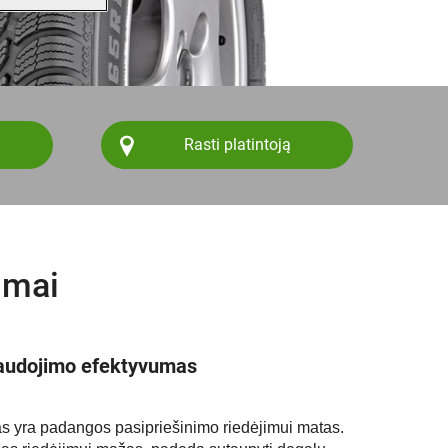
Rasti platintoją
imai
audojimo efektyvumas
 yra padangos pasipriešinimo riedėjimui matas.