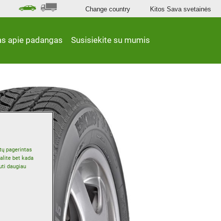
Change country
Kitos Sava svetainės
as apie padangas
Susisiekite su mumis
ūtų pagerintas
alite bet kada
uti daugiau