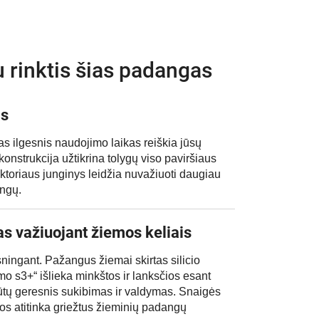
u rinktis šias padangas
as
s ilgesnis naudojimo laikas reiškia jūsų
nstrukcija užtikrina tolygų viso paviršiaus
ktoriaus junginys leidžia nuvažiuoti daugiau
ngų.
s važiuojant žiemos keliais
 sningant. Pažangus žiemai skirtas silicio
mo s3+“ išlieka minkštos ir lanksčios esant
ūtų geresnis sukibimas ir valdymas. Snaigės
os atitinka griežtus žieminių padangų