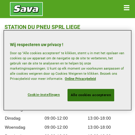
STATION DU PNEU SPRL LIEGE
Bd G. Kleyer 87 , 4000 LIEGE
Wij respecteren uw privacy !
Routebeschrijving
Door op "Alle cookies accepteren" te klikken, stemt u in met het opslaan van
cookies op uw apparaat om de navigatie op de site te verbeteren, het
gebruik van de site te analyseren en te helpen bij onze
marketinginspanningen. U kunt op elk moment uw voorkeuren aanpassen of
Telefoonnummer bekijken
alle cookies weigeren door op Cookies Weigeren te klikken. Bezoek ons
pneus_liege@hotmail.com
Privacybeleid voor meer informatie.
Online Privacybeleid
Website van de dealer
Cookie-instellingen
Alle cookies accepteren
Openingstijden
Maandag
09:00-18:00
Gesloten
Dinsdag
09:00-12:00
13:00-18:00
Woensdag
09:00-12:00
13:00-18:00