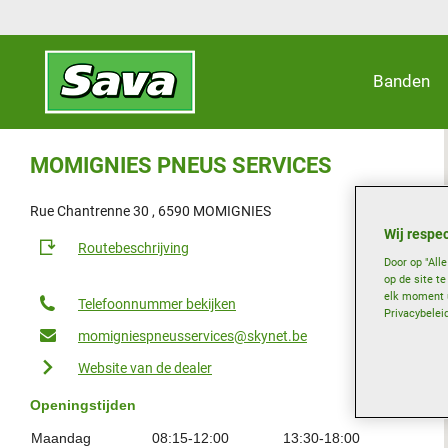
Banden
MOMIGNIES PNEUS SERVICES
Rue Chantrenne 30 , 6590 MOMIGNIES
Wij respec
Routebeschrijving
Door op "All
op de site t
elk moment u
Telefoonnummer bekijken
Privacybelei
momigniespneusservices@skynet.be
Website van de dealer
Openingstijden
Maandag
08:15-12:00
13:30-18:00