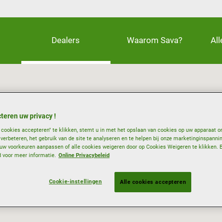
Dealers
Waarom Sava?
Al
teren uw privacy !
e cookies accepteren" te klikken, stemt u in met het opslaan van cookies op uw apparaat o
e verbeteren, het gebruik van de site te analyseren en te helpen bij onze marketinginspanni
w voorkeuren aanpassen of alle cookies weigeren door op Cookies Weigeren te klikken. 
d voor meer informatie.
Online Privacybeleid
Cookie-instellingen
Alle cookies accepteren