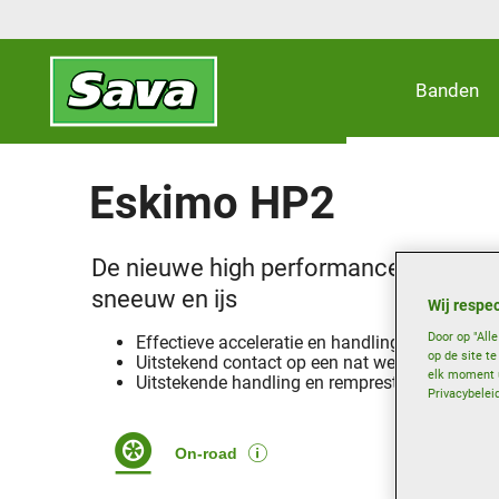
Banden
Eskimo HP2
De nieuwe high performance winterba
sneeuw en ijs
Wij respec
Door op "All
Effectieve acceleratie en handling op sneeuw.
op de site t
Uitstekend contact op een nat wegdek.
elk moment u
Uitstekende handling en remprestaties op dro
Privacybelei
On-road