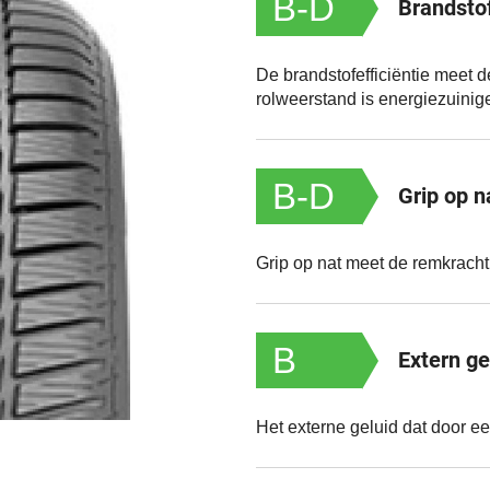
B-D
Brandstof
De brandstofefficiëntie meet 
rolweerstand is energiezuinige
B-D
Grip op n
Grip op nat meet de remkrach
B
Extern ge
Het externe geluid dat door e