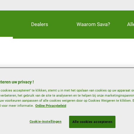
Dealers
Waarom Sava?
Al
nd voor controle op
teren uw privacy !
e cookies accepteren" te klikken, stemt u in met het opslaan van cookies op uw apparaat o
e verbeteren, het gebruik van de site te analyseren en te helpen bij onze marketinginspanni
w voorkeuren aanpassen of alle cookies weigeren door op Cookies Weigeren te klikken. 
og wegdek voor een winterband.
d voor meer informatie.
Online Privacybeleid
Grip op sneeuw
Cookie-instellingen
Alle cookies accepteren