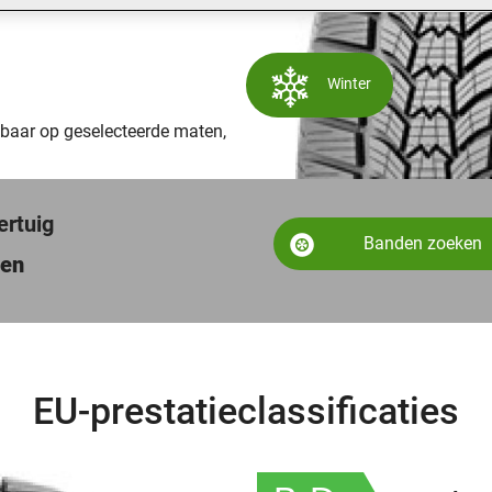
Winter
kbaar op geselecteerde maten,
ertuig
Banden zoeken
den
EU-prestatieclassificaties