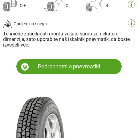
C-E
C
B
Oprijem na snegu
Tehnične značilnosti morda veljajo samo za nekatere
dimenzije, zato uporabite naš iskalnik pnevmatik, da boste
izvedeli več.
Podrobnosti o pnevmatiki