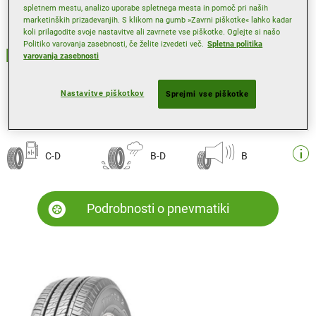
spletnem mestu, analizo uporabe spletnega mesta in pomoč pri naših
marketinških prizadevanjih. S klikom na gumb »Zavrni piškotke« lahko kadar
koli prilagodite svoje nastavitve ali zavrnete vse piškotke. Oglejte si našo
Politiko varovanja zasebnosti, če želite izvedeti več.
Spletna politika
perfecta
varovanja zasebnosti
Letna pnevmatika za številne prevožene
kilometre in nizko porabo goriva
Nastavitve piškotkov
Sprejmi vse piškotke
Na voljo tudi
C-D
B-D
B
Podrobnosti o pnevmatiki