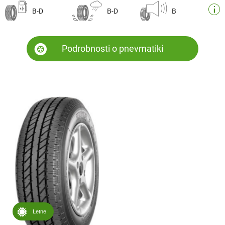
B-D
B-D
B
Podrobnosti o pnevmatiki
Letne