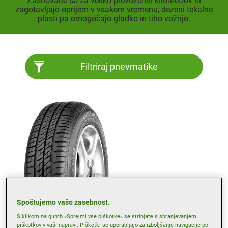
Zasnovane so za veliko prevoženih kilometrov in
zagotavljajo oprijem v vsakem vremenu, dezeni tekalne
plasti pa omogočajo gladko in tiho vožnjo.
Filtriraj pnevmatike
Spoštujemo vašo zasebnost.
S klikom na gumb »Sprejmi vse piškotke« se strinjate s shranjevanjem
Letne
piškotkov v vaši napravi. Piškotki se uporabljajo za izboljšanje navigacije po