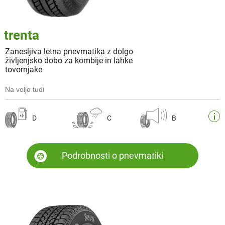
trenta
Zanesljiva letna pnevmatika z dolgo
življenjsko dobo za kombije in lahke
tovornjake
Na voljo tudi
D
C
B
Podrobnosti o pnevmatiki