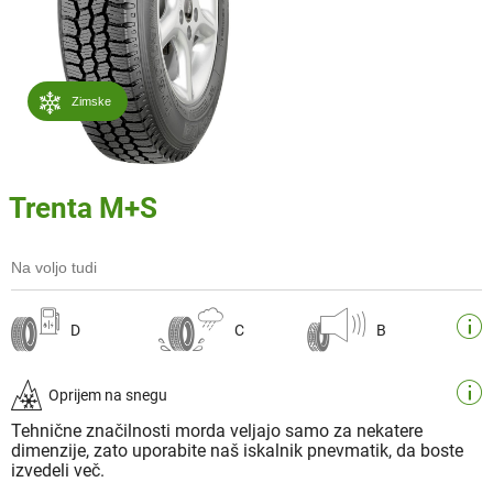
Zimske
Trenta M+S
Na voljo tudi
D
C
B
Oprijem na snegu
Tehnične značilnosti morda veljajo samo za nekatere
dimenzije, zato uporabite naš iskalnik pnevmatik, da boste
izvedeli več.