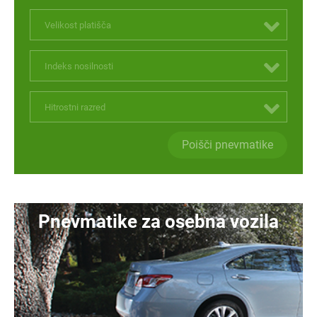
Velikost platišča
Indeks nosilnosti
Hitrostni razred
Poišči pnevmatike
Pnevmatike za osebna vozila