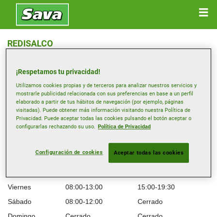
REDISALCO
Ctra.Puxeiros-Peinador,Nave35 , 36415 MOS
¡Respetamos tu privacidad!
Obtener indicaciones
Utilizamos cookies propias y de terceros para analizar nuestros servicios y
mostrarle publicidad relacionada con sus preferencias en base a un perfil
elaborado a partir de tus hábitos de navegación (por ejemplo, páginas
visitadas). Puede obtener más información visitando nuestra Política de
Horario de apertura
Privacidad. Puede aceptar todas las cookies pulsando el botón aceptar o
configurarlas rechazando su uso.
Política de Privacidad
Lunes
08:00-13:00
15:00-19:30
Martes
08:00-13:00
15:00-19:30
Configuración de cookies
Aceptar todas las cookies
Miércoles
08:00-13:00
15:00-19:30
Jueves
08:00-13:00
15:00-19:30
Viernes
08:00-13:00
15:00-19:30
Sábado
08:00-12:00
Cerrado
Domingo
Cerrado
Cerrado