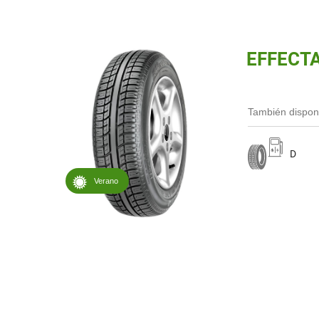
EFFECTA
También dispon
D
Verano