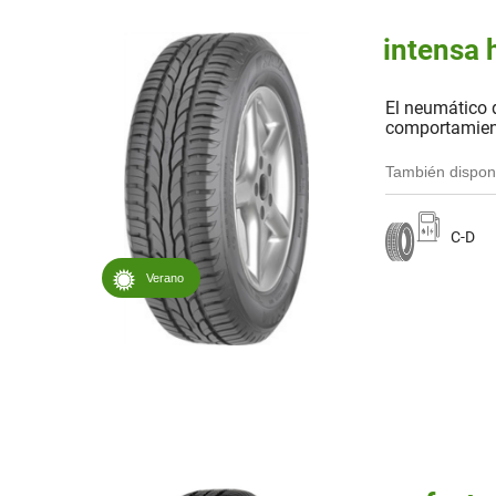
intensa 
El neumático 
comportamien
También dispon
C-D
Verano