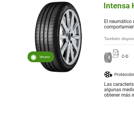
Intensa 
El neumático 
comportamien
También dispon
C-D
Verano
Protección
Las caracterí
algunas medid
obtener más i