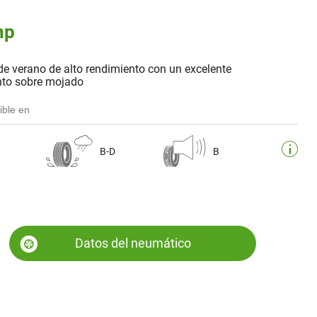
hp
de verano de alto rendimiento con un excelente
to sobre mojado
ible en
B-D
B
Datos del neumático