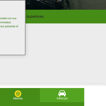
turas de 7°C y superiores.
ionada con sus
isitadas).
kies pulsando el
Medida
Vehículo