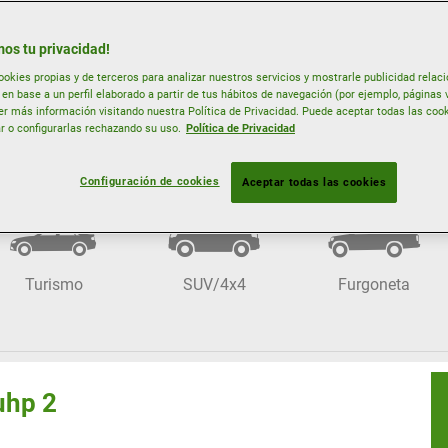
os tu privacidad!
se diseñan para condiciones climatológicas suaves con tempera
ookies propias y de terceros para analizar nuestros servicios y mostrarle publicidad relac
en base a un perfil elaborado a partir de tus hábitos de navegación (por ejemplo, páginas v
r más información visitando nuestra Política de Privacidad. Puede aceptar todas las coo
r o configurarlas rechazando su uso.
Política de Privacidad
Neumáticos por vehículo
Configuración de cookies
Aceptar todas las cookies
Turismo
SUV/4x4
Furgoneta
uhp 2