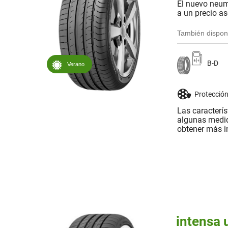
El nuevo neum
a un precio as
También dispon
B-D
Verano
Protección
Las caracterí
algunas medid
obtener más i
intensa 