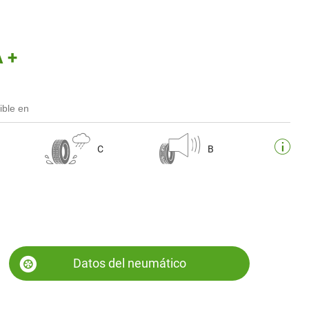
 +
ible en
C
B
Datos del neumático