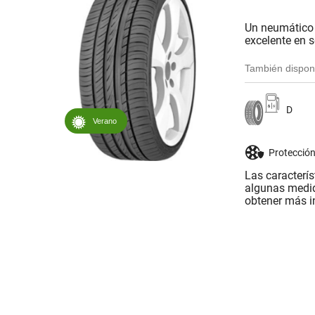
Un neumático 
excelente en 
También dispon
D
Verano
Protección
Las caracterí
algunas medid
obtener más i