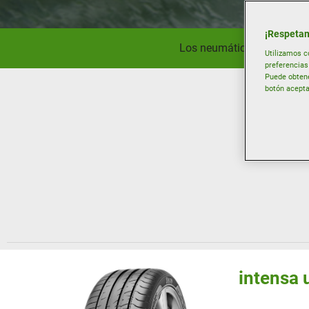
¡Respetam
Los neumáticos de verano 
Utilizamos c
preferencias 
Puede obtene
botón acepta
intensa 