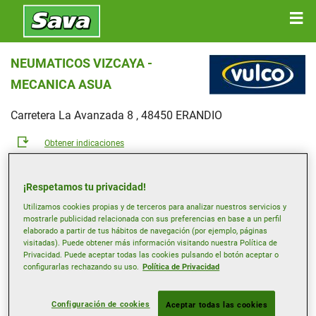
NEUMATICOS VIZCAYA -
MECANICA ASUA
Carretera La Avanzada 8 , 48450 ERANDIO
Obtener indicaciones
Ver número de teléfono
¡Respetamos tu privacidad!
neumaticosvizcaya@vulco.es
Utilizamos cookies propias y de terceros para analizar nuestros servicios y
mostrarle publicidad relacionada con sus preferencias en base a un perfil
Horario de apertura
elaborado a partir de tus hábitos de navegación (por ejemplo, páginas
visitadas). Puede obtener más información visitando nuestra Política de
Lunes
08:00-13:00
15:00-18:00
Privacidad. Puede aceptar todas las cookies pulsando el botón aceptar o
configurarlas rechazando su uso.
Política de Privacidad
Martes
08:00-13:00
15:00-18:00
Miércoles
08:00-13:00
15:00-18:00
Configuración de cookies
Aceptar todas las cookies