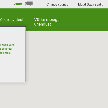
Change country
Muud Sava saidid
õik rehvidest
Võtke meiega
ühendust
andada saidil
 eelistusi
gege meie