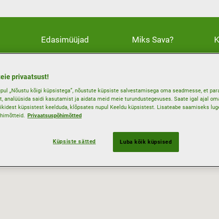
Edasimüüjad
Miks Sava?
K
eie privaatsust!
pul „Nõustu kõigi küpsistega”, nõustute küpsiste salvestamisega oma seadmesse, et par
t, analüüsida saidi kasutamist ja aidata meid meie turundustegevuses. Saate igal ajal oma
ikidest küpsistest keelduda, klõpsates nupul Keeldu küpsistest. Lisateabe saamiseks lu
himõtteid.
Privaatsuspõhimõtted
Küpsiste sätted
Luba kõik küpsised