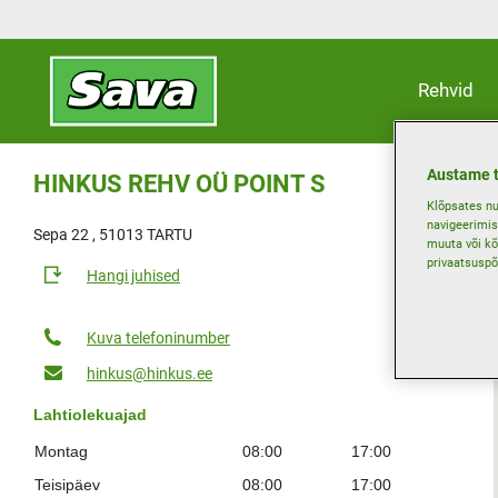
Rehvid
Austame t
HINKUS REHV OÜ POINT S
Klõpsates nu
navigeerimis
Sepa 22 , 51013 TARTU
muuta või kõ
privaatsuspõ
Hangi juhised
Kuva telefoninumber
hinkus@hinkus.ee
Lahtiolekuajad
Montag
08:00
17:00
Teisipäev
08:00
17:00