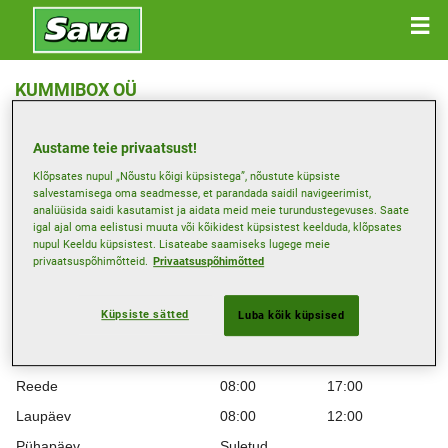
KUMMIBOX OÜ
Kelli 7 , 68218 VALGA
Austame teie privaatsust!
Hangi juhised
Klõpsates nupul „Nõustu kõigi küpsistega”, nõustute küpsiste
salvestamisega oma seadmesse, et parandada saidil navigeerimist,
analüüsida saidi kasutamist ja aidata meid meie turundustegevuses. Saate
igal ajal oma eelistusi muuta või kõikidest küpsistest keelduda, klõpsates
Lahtiolekuajad
nupul Keeldu küpsistest. Lisateabe saamiseks lugege meie
privaatsuspõhimõtteid.
Privaatsuspõhimõtted
Montag
08:00
17:00
Teisipäev
08:00
17:00
Küpsiste sätted
Luba kõik küpsised
Kolmapäev
08:00
17:00
Neljapäev
08:00
17:00
Reede
08:00
17:00
Laupäev
08:00
12:00
Pühapäev
Suletud