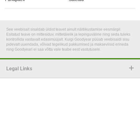
See veebisait sisaldab üldist teavet ainult näitlikustamise eesmärgil.
Esitatud teave on mittesiduv, mittetäielik ja lepinguväline ning seda tuleks
kontrollida vastavalt edasimüüjalt. Kuigi Goodyear püüab veebisaidi sisu
pidevalt uuendada, võivad tegelikud pakkumised ja makseviisid erineda
ning Goodyeari ei saa võtta vale teabe eest vastutusele.
Legal Links