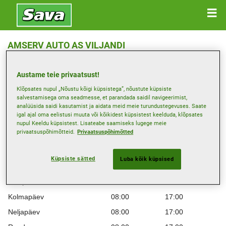
AMSERV AUTO AS VILJANDI
Pargi 3B , 71020 VILJANDI
Austame teie privaatsust!
Hangi juhised
Klõpsates nupul „Nõustu kõigi küpsistega”, nõustute küpsiste
salvestamisega oma seadmesse, et parandada saidil navigeerimist,
analüüsida saidi kasutamist ja aidata meid meie turundustegevuses. Saate
igal ajal oma eelistusi muuta või kõikidest küpsistest keelduda, klõpsates
Kuva telefoninumber
nupul Keeldu küpsistest. Lisateabe saamiseks lugege meie
Edasimüüja veebisait
privaatsuspõhimõtteid.
Privaatsuspõhimõtted
Lahtiolekuajad
Küpsiste sätted
Luba kõik küpsised
Montag
08:00
17:00
Teisipäev
08:00
17:00
Kolmapäev
08:00
17:00
Neljapäev
08:00
17:00