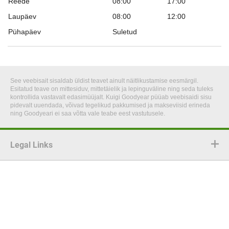
Reede
08:00
17:00
Laupäev
08:00
12:00
Pühapäev
Suletud
See veebisait sisaldab üldist teavet ainult näitlikustamise eesmärgil.
Esitatud teave on mittesiduv, mittetäielik ja lepinguväline ning seda tuleks
kontrollida vastavalt edasimüüjalt. Kuigi Goodyear püüab veebisaidi sisu
pidevalt uuendada, võivad tegelikud pakkumised ja makseviisid erineda
ning Goodyeari ei saa võtta vale teabe eest vastutusele.
Legal Links