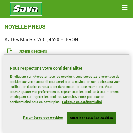
NOYELLE PNEUS
Av Des Martyrs 266 , 4620 FLERON
Obtenir directions
Nous respectons votre confidentialité!
Afficher le numéro de téléphone
En cliquant sur «Accepter tous les cookies», vous acceptez le stockage de
noyelle-pneus@skynet.be
cookies sur votre appareil pour améliorer la navigation sur le site, analyser
l'utilisation du site et nous aider dans nos efforts de marketing. Vous
Site web revendeur
pouvez ajuster vos préférences ou rejeter tous les cookies à tout moment
en cliquant sur Rejeter les cookies. Consultez notre politique de
Heures d’ouverture
confidentialité pour en savoir plus.
Politique de confidentialité
Lundi
08:30-12:00
13:00-18:00
Mardi
08:30-12:00
13:00-18:00
Paramètres des cookies
Autoriser tous les cookies
Mercredi
08:30-12:00
13:00-18:00