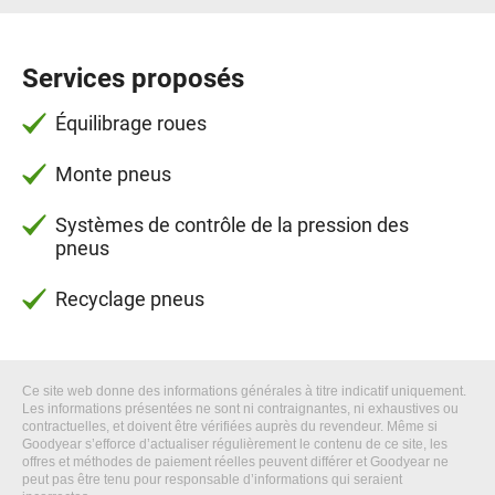
Services proposés
Équilibrage roues
Monte pneus
Systèmes de contrôle de la pression des
pneus
Recyclage pneus
Ce site web donne des informations générales à titre indicatif uniquement.
Les informations présentées ne sont ni contraignantes, ni exhaustives ou
contractuelles, et doivent être vérifiées auprès du revendeur. Même si
Goodyear s’efforce d’actualiser régulièrement le contenu de ce site, les
offres et méthodes de paiement réelles peuvent différer et Goodyear ne
peut pas être tenu pour responsable d’informations qui seraient