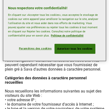
filiales ou des fournisseurs et prestataires de services
tiers. Dans tous les cas, Sava s'engage à conclure un
Nous respectons votre confidentialité!
accord de traitement des données avec ses sous-traitants
afin de s'assurer que vos données à caractère personnel
En cliquant sur «Accepter tous les cookies», vous acceptez le stockage de
sont traitées conformément au RGPD.
cookies sur votre appareil pour améliorer la navigation sur le site, analyser
l'utilisation du site et nous aider dans nos efforts de marketing. Vous
pouvez ajuster vos préférences ou rejeter tous les cookies à tout moment
Recueil d'informations
en cliquant sur Rejeter les cookies. Consultez notre politique de
confidentialité pour en savoir plus.
Politique de confidentialité
Méthode de collecte
Paramètres des cookies
Autoriser tous les cookies
Lorsque vous naviguez sur le site Web, certaines données
à caractère personnel sont recueillies par le simple fait de
votre navigation. Certaines fonctions de notre site Web
peuvent cependant nécessiter que vous fournissiez de
plein gré à Sava d'autres données à caractère personnel.
Catégories des données à caractère personnel
recueillies
Nous recueillons les informations suivantes au sujet des
visiteurs du site Web :
• votre adresse IP ;
• le domaine de votre fournisseur d'accès à Internet ;
• le type et la version de votre navigateur, de votre système