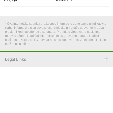
* Ova internetska stranica pruža opće informacije dane samo u indikativne
svrhe. Informacije nisu obvezujuće, cjelovite niti znače ugovor te ih treba
provjeriti kod navedenog distributera. Premda u Goodyearu nastojimo
redovito ažurirati sadržaj internetskih mjesta, stvarne ponude i načini
plaćanja razlikuju se i Goodyear ne snosi odgovornost za informacije koje
možda nisu točne.
Legal Links