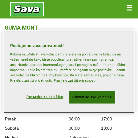
GUMA MONT
Zastavnice 40, 10251 HRVATSKI LESKOVAC
Poštujemo vašu privatnost!
Primi smjernice
Klikom na „Prihvati sve kolačiće“ pristajete na pohranjivanje kolačića na
vašem uređaju kako biste poboljšali pretraživanje mrežnih stranica,
analiziranje upotrebe internetskog mjesta i pomogli u našim marketinškim
naporima. U bilo kojem trenutku možete prilagoditi svoje postavke ili odbiti
Radno vrijeme
sve kolačiće klikom na Odbij kolačiće. Da biste saznali više, proučite naša
Pravila o zaštiti privatnosti.
Pravila o zaštiti privatnosti
Ponedjeljak
08:00
17:00
Utorak
08:00
17:00
Postavke za kolačiće
Prihvatite sve kolačiće
Srijeda
08:00
17:00
Četvrtak
08:00
17:00
Petak
08:00
17:00
Subota
08:00
13:00
Nedjelja
Zatvoreno