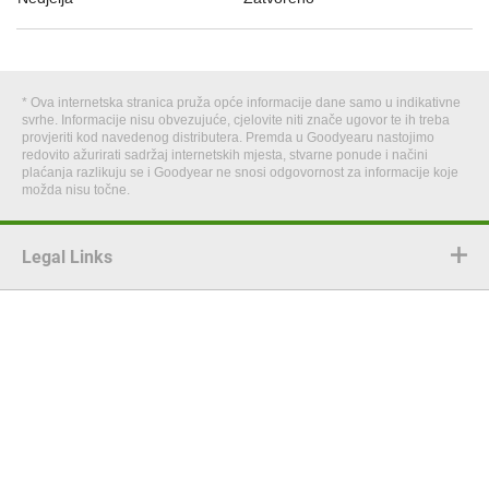
* Ova internetska stranica pruža opće informacije dane samo u indikativne
svrhe. Informacije nisu obvezujuće, cjelovite niti znače ugovor te ih treba
provjeriti kod navedenog distributera. Premda u Goodyearu nastojimo
redovito ažurirati sadržaj internetskih mjesta, stvarne ponude i načini
plaćanja razlikuju se i Goodyear ne snosi odgovornost za informacije koje
možda nisu točne.
Legal Links