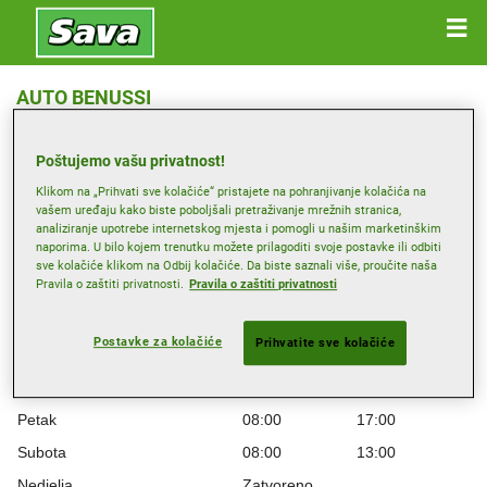
AUTO BENUSSI
Velimira Škorpika 32, 10090 ZAGREB
Poštujemo vašu privatnost!
Primi smjernice
Klikom na „Prihvati sve kolačiće“ pristajete na pohranjivanje kolačića na
vašem uređaju kako biste poboljšali pretraživanje mrežnih stranica,
analiziranje upotrebe internetskog mjesta i pomogli u našim marketinškim
naporima. U bilo kojem trenutku možete prilagoditi svoje postavke ili odbiti
Radno vrijeme
sve kolačiće klikom na Odbij kolačiće. Da biste saznali više, proučite naša
Pravila o zaštiti privatnosti.
Pravila o zaštiti privatnosti
Ponedjeljak
08:00
17:00
Utorak
08:00
17:00
Postavke za kolačiće
Prihvatite sve kolačiće
Srijeda
08:00
17:00
Četvrtak
08:00
17:00
Petak
08:00
17:00
Subota
08:00
13:00
Nedjelja
Zatvoreno