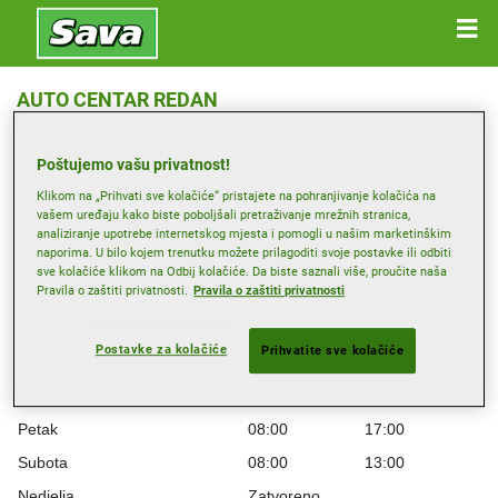
AUTO CENTAR REDAN
Lepajci, Velika Ves 2a, 49000 LEPAJCI
Poštujemo vašu privatnost!
Primi smjernice
Klikom na „Prihvati sve kolačiće“ pristajete na pohranjivanje kolačića na
vašem uređaju kako biste poboljšali pretraživanje mrežnih stranica,
analiziranje upotrebe internetskog mjesta i pomogli u našim marketinškim
naporima. U bilo kojem trenutku možete prilagoditi svoje postavke ili odbiti
Radno vrijeme
sve kolačiće klikom na Odbij kolačiće. Da biste saznali više, proučite naša
Pravila o zaštiti privatnosti.
Pravila o zaštiti privatnosti
Ponedjeljak
08:00
17:00
Utorak
08:00
17:00
Postavke za kolačiće
Prihvatite sve kolačiće
Srijeda
08:00
17:00
Četvrtak
08:00
17:00
Petak
08:00
17:00
Subota
08:00
13:00
Nedjelja
Zatvoreno