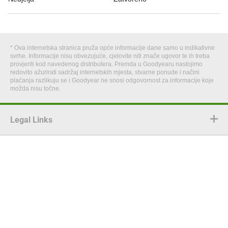
* Ova internetska stranica pruža opće informacije dane samo u indikativne
svrhe. Informacije nisu obvezujuće, cjelovite niti znače ugovor te ih treba
provjeriti kod navedenog distributera. Premda u Goodyearu nastojimo
redovito ažurirati sadržaj internetskih mjesta, stvarne ponude i načini
plaćanja razlikuju se i Goodyear ne snosi odgovornost za informacije koje
možda nisu točne.
Legal Links