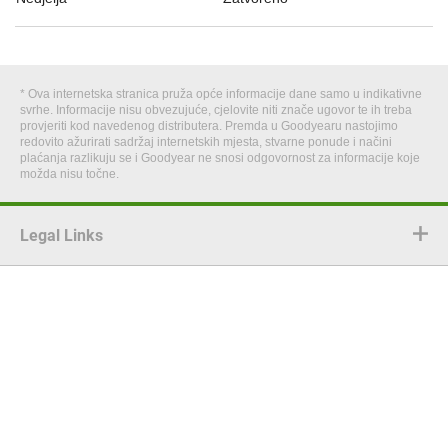
* Ova internetska stranica pruža opće informacije dane samo u indikativne
svrhe. Informacije nisu obvezujuće, cjelovite niti znače ugovor te ih treba
provjeriti kod navedenog distributera. Premda u Goodyearu nastojimo
redovito ažurirati sadržaj internetskih mjesta, stvarne ponude i načini
plaćanja razlikuju se i Goodyear ne snosi odgovornost za informacije koje
možda nisu točne.
Legal Links