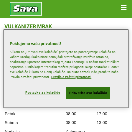
VULKANIZER MRAK
Corrado Illijassich 19a, 51000 RIJEKA
Poštujemo vašu privatnost!
Primi smjernice
Klikom na „Prihvati sve kolačiće“ pristajete na pohranjivanje kolačića na
vašem uređaju kako biste poboljšali pretraživanje mrežnih stranica,
analiziranje upotrebe internetskog mjesta i pomogli u našim marketinškim
naporima. U bilo kojem trenutku možete prilagoditi svoje postavke ili odbiti
Radno vrijeme
sve kolačiće klikom na Odbij kolačiće. Da biste saznali više, proučite naša
Pravila o zaštiti privatnosti.
Pravila o zaštiti privatnosti
Ponedjeljak
08:00
17:00
Utorak
08:00
17:00
Postavke za kolačiće
Prihvatite sve kolačiće
Srijeda
08:00
17:00
Četvrtak
08:00
17:00
Petak
08:00
17:00
Subota
08:00
13:00
Nedjelja
Zatvoreno