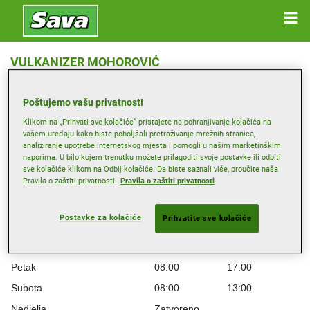
VULKANIZER MOHOROVIĆ
Gripole ulica 62, 52210 ROVINJ
Poštujemo vašu privatnost!
Primi smjernice
Klikom na „Prihvati sve kolačiće“ pristajete na pohranjivanje kolačića na
vašem uređaju kako biste poboljšali pretraživanje mrežnih stranica,
analiziranje upotrebe internetskog mjesta i pomogli u našim marketinškim
naporima. U bilo kojem trenutku možete prilagoditi svoje postavke ili odbiti
Radno vrijeme
sve kolačiće klikom na Odbij kolačiće. Da biste saznali više, proučite naša
Pravila o zaštiti privatnosti.
Pravila o zaštiti privatnosti
Ponedjeljak
08:00
17:00
Utorak
08:00
17:00
Postavke za kolačiće
Prihvatite sve kolačiće
Srijeda
08:00
17:00
Četvrtak
08:00
17:00
Petak
08:00
17:00
Subota
08:00
13:00
Nedjelja
Zatvoreno