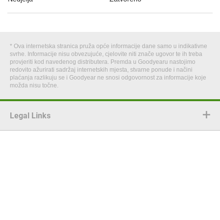
* Ova internetska stranica pruža opće informacije dane samo u indikativne
svrhe. Informacije nisu obvezujuće, cjelovite niti znače ugovor te ih treba
provjeriti kod navedenog distributera. Premda u Goodyearu nastojimo
redovito ažurirati sadržaj internetskih mjesta, stvarne ponude i načini
plaćanja razlikuju se i Goodyear ne snosi odgovornost za informacije koje
možda nisu točne.
Legal Links