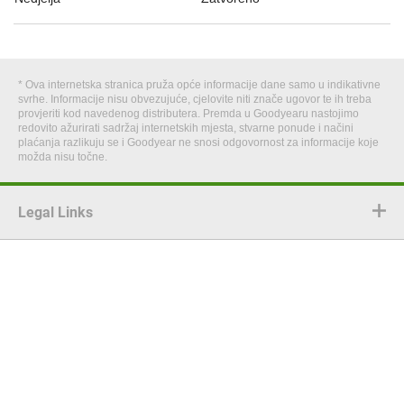
* Ova internetska stranica pruža opće informacije dane samo u indikativne
svrhe. Informacije nisu obvezujuće, cjelovite niti znače ugovor te ih treba
provjeriti kod navedenog distributera. Premda u Goodyearu nastojimo
redovito ažurirati sadržaj internetskih mjesta, stvarne ponude i načini
plaćanja razlikuju se i Goodyear ne snosi odgovornost za informacije koje
možda nisu točne.
Legal Links