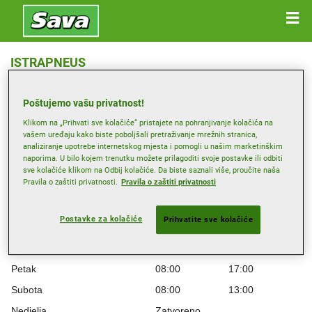
ISTRAPNEUS
Ulica Matka Laginje 16, 52341 ŽMINJ
Poštujemo vašu privatnost!
Primi smjernice
Klikom na „Prihvati sve kolačiće“ pristajete na pohranjivanje kolačića na
vašem uređaju kako biste poboljšali pretraživanje mrežnih stranica,
analiziranje upotrebe internetskog mjesta i pomogli u našim marketinškim
naporima. U bilo kojem trenutku možete prilagoditi svoje postavke ili odbiti
Radno vrijeme
sve kolačiće klikom na Odbij kolačiće. Da biste saznali više, proučite naša
Pravila o zaštiti privatnosti.
Pravila o zaštiti privatnosti
Ponedjeljak
08:00
17:00
Utorak
08:00
17:00
Postavke za kolačiće
Prihvatite sve kolačiće
Srijeda
08:00
17:00
Četvrtak
08:00
17:00
Petak
08:00
17:00
Subota
08:00
13:00
Nedjelja
Zatvoreno