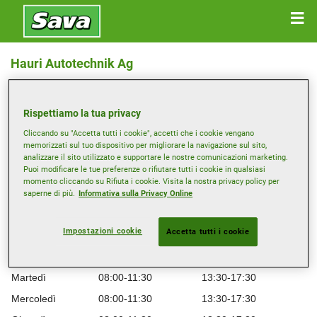
Hauri Autotechnik Ag
BEINWILERSTRASSE 2 , 5734 REINACH
Rispettiamo la tua privacy
Ottieni indicazioni
Cliccando su "Accetta tutti i cookie", accetti che i cookie vengano
memorizzati sul tuo dispositivo per migliorare la navigazione sul sito,
analizzare il sito utilizzato e supportare le nostre comunicazioni marketing.
Visualizza numero di telefono
Puoi modificare le tue preferenze o rifiutare tutti i cookie in qualsiasi
momento cliccando su Rifiuta i cookie. Visita la nostra privacy policy per
info@hauriautotechnik.ch
saperne di più.
Informativa sulla Privacy Online
Sito web del rivenditore
Impostazioni cookie
Accetta tutti i cookie
Orario di apertura
Lunedì
08:00-11:30
Chiudere
Martedì
08:00-11:30
13:30-17:30
Mercoledì
08:00-11:30
13:30-17:30