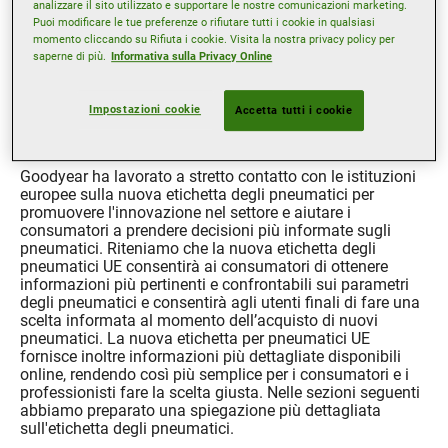
analizzare il sito utilizzato e supportare le nostre comunicazioni marketing.
Puoi modificare le tue preferenze o rifiutare tutti i cookie in qualsiasi
momento cliccando su Rifiuta i cookie. Visita la nostra privacy policy per
saperne di più.
Informativa sulla Privacy Online
A partire da maggio 2021, si applica la normativa (UE)
2020/740 che modifica la modalità di etichettatura degli
pneumatici. Scopri di più sul significato dell'etichetta
Impostazioni cookie
Accetta tutti i cookie
degli pneumatici e sulle novità relative alla
classificazione energetica degli pneumatici.
Goodyear ha lavorato a stretto contatto con le istituzioni
europee sulla nuova etichetta degli pneumatici per
promuovere l'innovazione nel settore e aiutare i
consumatori a prendere decisioni più informate sugli
pneumatici. Riteniamo che la nuova etichetta degli
pneumatici UE consentirà ai consumatori di ottenere
informazioni più pertinenti e confrontabili sui parametri
degli pneumatici e consentirà agli utenti finali di fare una
scelta informata al momento dell’acquisto di nuovi
pneumatici. La nuova etichetta per pneumatici UE
fornisce inoltre informazioni più dettagliate disponibili
online, rendendo così più semplice per i consumatori e i
professionisti fare la scelta giusta. Nelle sezioni seguenti
abbiamo preparato una spiegazione più dettagliata
sull'etichetta degli pneumatici.