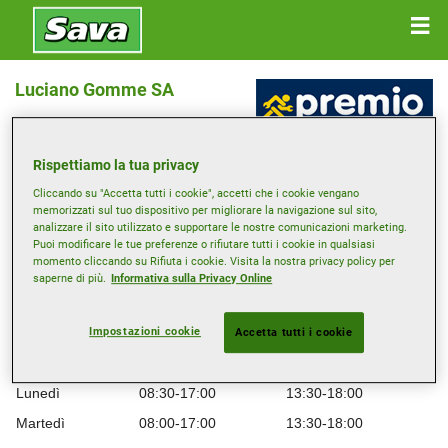
Luciano Gomme SA
VIA BRENTANI 17 , 6900 LUGANO
Rispettiamo la tua privacy
Cliccando su "Accetta tutti i cookie", accetti che i cookie vengano
Ottieni indicazioni
memorizzati sul tuo dispositivo per migliorare la navigazione sul sito,
analizzare il sito utilizzato e supportare le nostre comunicazioni marketing.
Puoi modificare le tue preferenze o rifiutare tutti i cookie in qualsiasi
Visualizza numero di telefono
momento cliccando su Rifiuta i cookie. Visita la nostra privacy policy per
saperne di più.
Informativa sulla Privacy Online
info@lucianogomme.ch
Sito web del rivenditore
Impostazioni cookie
Accetta tutti i cookie
Orario di apertura
Lunedì
08:30-17:00
13:30-18:00
Martedì
08:00-17:00
13:30-18:00