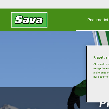
Pneumatici
Rispettiam
Cliccando su 
navigazione s
preferenze o 
per saperne d
P