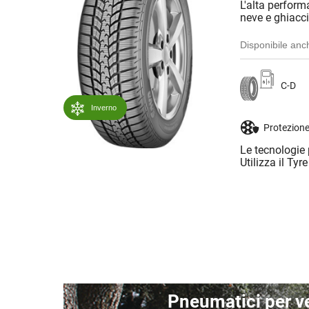
L'alta perform
neve e ghiacci
Disponibile anc
C-D
Inverno
Protezione
Le tecnologie 
Utilizza il Tyr
Pneumatici per v