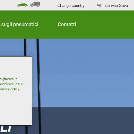
Change country
Altri siti web Sava
 sugli pneumatici
Contatti
igliorare la
odificare le tue
privacy policy
LI