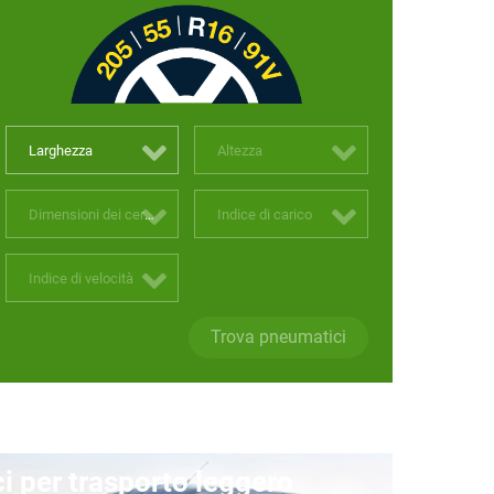
Larghezza
Altezza
Dimensioni dei cerchi
Indice di carico
Indice di velocità
Trova pneumatici
 per trasporto leggero