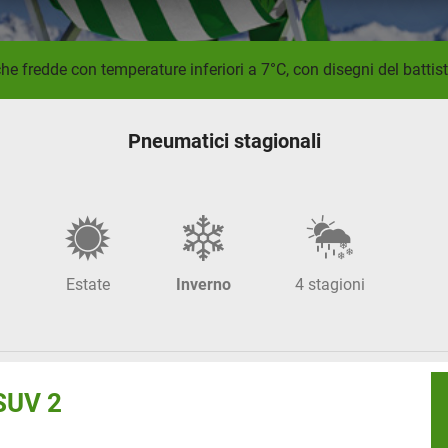
e fredde con temperature inferiori a 7°C, con disegni del battistr
Pneumatici stagionali
Estate
Inverno
4 stagioni
SUV 2