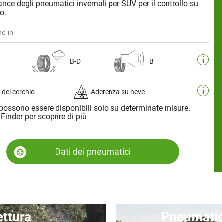
ance degli pneumatici invernali per SUV per il controllo su
o.
he in
B-D
B
 del cerchio
Aderenza su neve
possono essere disponibili solo su determinate misure.
e Finder per scoprire di più
Dati dei pneumatici
ettura
Pneumatici