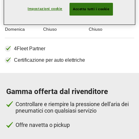
Giovedì
08:00-12:00
14:00-18:00
Impostazioni cookie
Accetta tutti i cookie
Venerdì
08:00-12:00
14:00-18:00
Sabato
08:00-12:00
Chiuso
Domenica
Chiuso
Chiuso
4Fleet Partner
Certificazione per auto elettriche
Gamma offerta dal rivenditore
Controllare e riempire la pressione dell'aria dei
pneumatici con qualsiasi servizio
Offre navetta o pickup