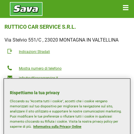
RUTTICO CAR SERVICE S.R.L.
Via Stelvio 551/C , 23020 MONTAGNA IN VALTELLINA
Indicazioni Stradali
Mostra numero di telefono
info@rutticocarservice.it
Sito del rivenditore
Rispettiamo la tua privacy
Orari d'apertura
Cliccando su "Accetta tutti i cookie", accetti che i cookie vengano
memorizzati sul tuo dispositivo per migliorare la navigazione sul sito,
Lunedì
08:00-12:00
14:00-18:00
analizzare il sito utilizzato e supportare le nostre comunicazioni marketing.
Puoi modificare le tue preferenze o rifiutare tutti i cookie in qualsiasi
Martedì
08:00-12:00
14:00-18:00
momento cliccando su Rifiuta i cookie. Visita la nostra privacy policy per
Mercoledì
08:00-12:00
14:00-18:00
saperne di più.
Informativa sulla Privacy Online