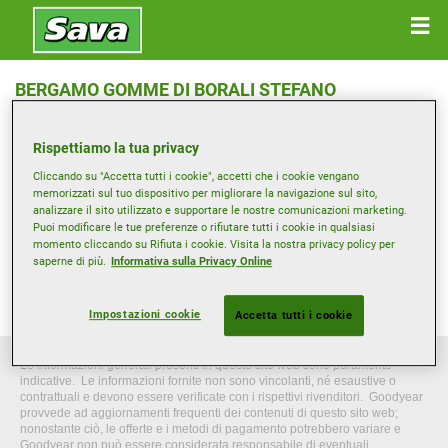
BERGAMO GOMME DI BORALI STEFANO
Via Monte Gleno 5 A/B , 24125 BERGAMO
Rispettiamo la tua privacy
Indicazioni Stradali
Cliccando su "Accetta tutti i cookie", accetti che i cookie vengano
memorizzati sul tuo dispositivo per migliorare la navigazione sul sito,
analizzare il sito utilizzato e supportare le nostre comunicazioni marketing.
Puoi modificare le tue preferenze o rifiutare tutti i cookie in qualsiasi
Mostra numero di telefono
momento cliccando su Rifiuta i cookie. Visita la nostra privacy policy per
info@bergamogomme.com
saperne di più.
Informativa sulla Privacy Online
Sito del rivenditore
Impostazioni cookie
Accetta tutti i cookie
Le informazioni generali presenti in questo sito web sono puramente
indicative. Le informazioni fornite non sono vincolanti, né esaustive o
contrattuali e devono essere verificate con i rispettivi rivenditori. Goodyear
provvede ad aggiornamenti frequenti dei contenuti di questo sito web;
nonostante ciò, le offerte e i metodi di pagamento potrebbero variare e
Goodyear non può essere considerata responsabile di eventuali