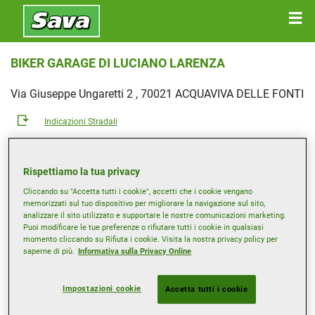
BIKER GARAGE DI LUCIANO LARENZA
Via Giuseppe Ungaretti 2 , 70021 ACQUAVIVA DELLE FONTI
Indicazioni Stradali
Mostra numero di telefono
Rispettiamo la tua privacy
bikergarage@libero.it
Cliccando su "Accetta tutti i cookie", accetti che i cookie vengano
memorizzati sul tuo dispositivo per migliorare la navigazione sul sito,
Orari d'apertura
analizzare il sito utilizzato e supportare le nostre comunicazioni marketing.
Puoi modificare le tue preferenze o rifiutare tutti i cookie in qualsiasi
Lunedì
08:30-13:00
15:30-20:00
momento cliccando su Rifiuta i cookie. Visita la nostra privacy policy per
saperne di più.
Informativa sulla Privacy Online
Martedì
08:30-13:00
15:30-20:00
Mercoledì
08:30-13:00
15:30-20:00
Impostazioni cookie
Accetta tutti i cookie
Giovedì
08:30-13:00
15:30-20:00