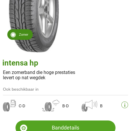
Zomer
intensa hp
Een zomerband die hoge prestaties
levert op nat wegdek
Ook beschikbaar in
C-D
B-D
B
Banddetails