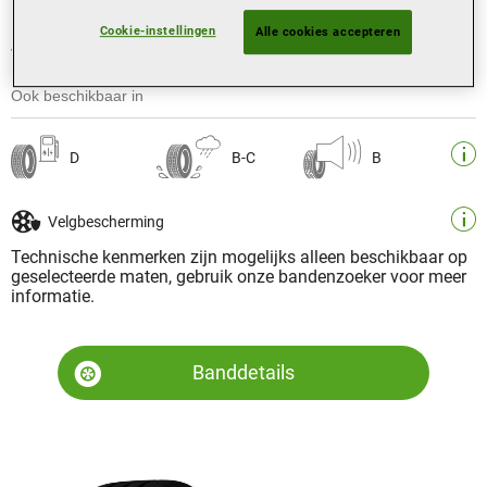
Een ultra high performance zomerband
met uitzonderlijke handling op droog
Cookie-instellingen
Alle cookies accepteren
wegdek
Ook beschikbaar in
D
B-C
B
Velgbescherming
Technische kenmerken zijn mogelijks alleen beschikbaar op
geselecteerde maten, gebruik onze bandenzoeker voor meer
informatie.
Banddetails