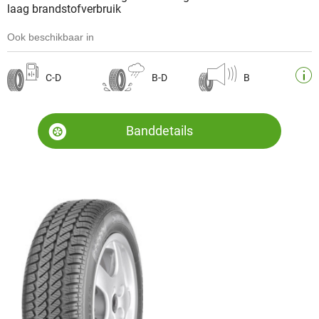
laag brandstofverbruik
Ook beschikbaar in
C-D
B-D
B
Banddetails