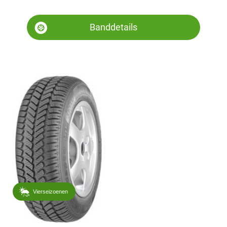
Banddetails
Vierseizoenen