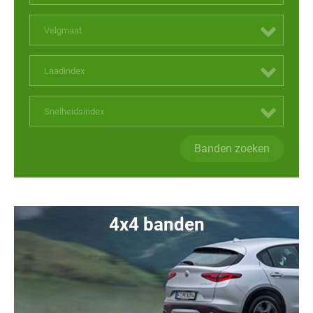
Velgmaat
Laadindex
Snelheidsindex
Banden zoeken
4x4 banden