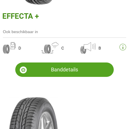
EFFECTA +
Ook beschikbaar in
D
C
B
Banddetails