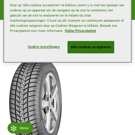
Geoptimaliseerd voor de koude weersomstandigheden
van 7°C en lager, met een profielontwerp dat vooral op
Door op "Alle cookies accepteren" te klikken, stemt u in met het opslaan van
tractie gericht is.
cookies op uw apparaat om de navigatie op de site te verbeteren, het
gebruik van de site te analyseren en te helpen bij onze
marketinginspanningen. U kunt op elk moment uw voorkeuren aanpassen of
alle cookies weigeren door op Cookies Weigeren te klikken. Bezoek ons
Privacybeleid voor meer informatie.
Online Privacybeleid
Banden filteren
Cookie-instellingen
Alle cookies accepteren
Winter