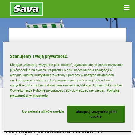
Zakup opon
zimowych
Szanujemy Twoją prywatność.
Klikając „Akceptuj wszystkie pliki cookie”, zgadzasz się na przechowywanie
plików cookie na swoim urządzeniu w celu usprawnienia nawigacji w
witrynie, analizy korzystania z witryny i pomocy w naszych działaniach
marketingowych. Możesz dostosować swoje preferencje lub odrzucić
wszystkie pliki cookie w dowolnym momencie, klikając Odrzuć pliki cookie.
Odwiedź naszą Politykę prywatności, aby dowiedzieć się więcej.
Polityka
W niektórych krajach europejskich, zgodnie z przepisami,
prywatności w Internecie
w chłodniejszych miesiącach należy stosować opony
zimowe.
Ustawienia plików cookie
Akceptuj wszystkie pliki
Jednak nawet jeśli w Twojej okolicy nie ma takiego
cookie
obowiązku, stosowanie opon zimowych przynosi wiele
korzyści, takich jak lepsza przyczepność oraz kontrola
nad pojazdem na oblodzonych i ośnieżonych