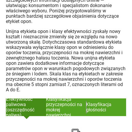
szczegółowych informacji dostępnych online —
ułatwiając konsumentom i specjalistom dokonanie
właściwego wyboru. Poniżej przygotowaliśmy w
punktach bardziej szczegółowe objaśnienia dotyczące
etykiet opon.
Unijna etykieta opon i klasy efektywności zyskały nowy
kształt i nieznacznie zmieniły się ze względu na nowo
utworzoną skalę. Dotychczasowa standardowa etykieta
wskazywała wyłącznie klasy opon w odniesieniu do
oporów toczenia, przyczepności na mokrej nawierzchni i
zewnętrznego hałasu toczenia. Nowa unijna etykieta
opon zawiera dodatkowe informacje dotyczące
parametrów opon w warunkach pogodowych związanych
ze śniegiem i lodem. Skala klas na etykietach w zakresie
przyczepności na mokrej nawierzchni i oporów toczenia
ma obecnie 5 stopni zamiast 7, oznaczonych literami od
A do E.
Efektywność
Klasyfikacja
paliwowa
przyczepności na
Klasyfikacja
(oszczędność
mokrej
głośności
paliwa)
nawierzchni