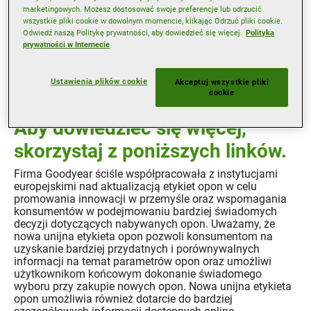
marketingowych. Możesz dostosować swoje preferencje lub odrzucić
wszystkie pliki cookie w dowolnym momencie, klikając Odrzuć pliki cookie.
Odwiedź naszą Politykę prywatności, aby dowiedzieć się więcej.
Polityka
prywatności w Internecie
Od maja 2021 r. ma zastosowanie rozporządzenie (UE)
2020/740 zmieniające sposób etykietowania opon.
Dowiedz się więcej na temat znaczenia etykiety opony i
Ustawienia plików cookie
Akceptuj wszystkie pliki
poznaj najnowsze informacje na temat energetycznej
cookie
klasyfikacji opon.
Aby dowiedzieć się więcej,
skorzystaj z poniższych linków.
Firma Goodyear ściśle współpracowała z instytucjami
europejskimi nad aktualizacją etykiet opon w celu
promowania innowacji w przemyśle oraz wspomagania
konsumentów w podejmowaniu bardziej świadomych
decyzji dotyczących nabywanych opon. Uważamy, że
nowa unijna etykieta opon pozwoli konsumentom na
uzyskanie bardziej przydatnych i porównywalnych
informacji na temat parametrów opon oraz umożliwi
użytkownikom końcowym dokonanie świadomego
wyboru przy zakupie nowych opon. Nowa unijna etykieta
opon umożliwia również dotarcie do bardziej