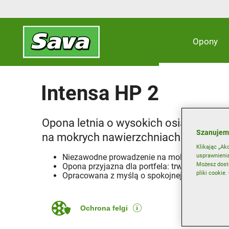
Opony
Intensa HP 2
Opona letnia o wysokich osiągach dos
Szanujem
na mokrych nawierzchniach
Klikając „Ak
usprawnienia
Niezawodne prowadzenie na mokrych drogac
Możesz dosto
Opona przyjazna dla portfela: trwała i zapewn
pliki cookie
Opracowana z myślą o spokojnej jeździe
Ochrona felgi