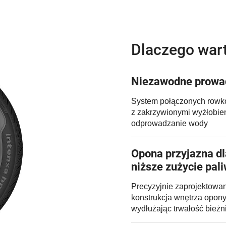
Dlaczego war
Niezawodne prowa
System połączonych rowk
z zakrzywionymi wyżłobie
odprowadzanie wody
Opona przyjazna dla
niższe zużycie pal
Precyzyjnie zaprojektowan
konstrukcja wnętrza opony
wydłużając trwałość bieżn