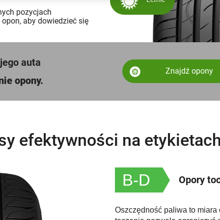
nych pozycjach
 opon, aby dowiedzieć się
jego auta
Znajdź opony
ie opony.
sy efektywności na etykietac
B-D
Opory to
Oszczędność paliwa to miara 