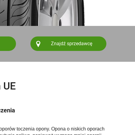
Znajdź sprzedawcę
h UE
czenia
oporów toczenia opony. Opona o niskich oporach