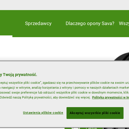
Sprzedawcy
Dlaczego opony Sava?
Wsz
konale spisująca się
y Twoją prywatność.
ceptuj wszystkie pliki cookie”, zgadzasz się na przechowywanie plików cookie na swoim ur
 nawigacji w witrynie, analizy korzystania z witryny i pomocy w naszych działaniach mark
h
sować swoje preferencje lub odrzucić wszystkie pliki cookie w dowolnym momencie, klik
iająca niższe zużycie paliwa
. Odwiedź naszą Politykę prywatności, aby dowiedzieć się więcej.
Polityka prywatności w I
Ustawienia plików cookie
Akceptuj wszystkie pliki cookie
Letnie