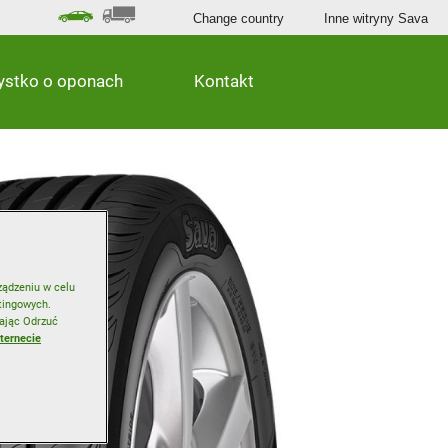
Change country
Inne witryny Sava
ystko o oponach
Kontakt
ządzeniu w celu
etingowych.
ając Odrzuć
nternecie