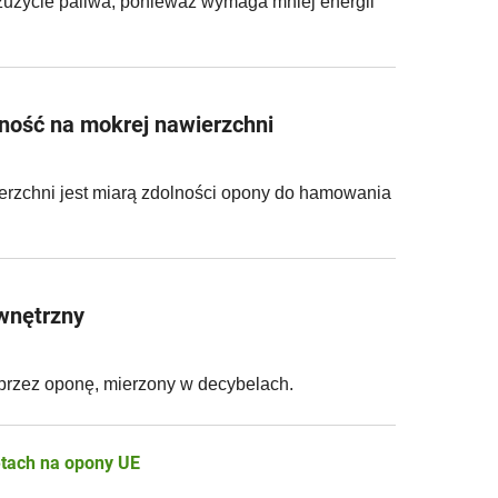
zużycie paliwa, ponieważ wymaga mniej energii
ność na mokrej nawierzchni
erzchni jest miarą zdolności opony do hamowania
wnętrzny
przez oponę, mierzony w decybelach.
etach na opony UE