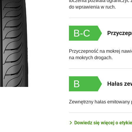
toczenia pozwala ograniczyć 
do wprawienia w ruch.
B-C
Przyczep
Przyczepność na mokrej nawi
na mokrych drogach.
B
Hałas ze
Zewnętrzny hałas emitowany 
Dowiedz się więcej o etyki