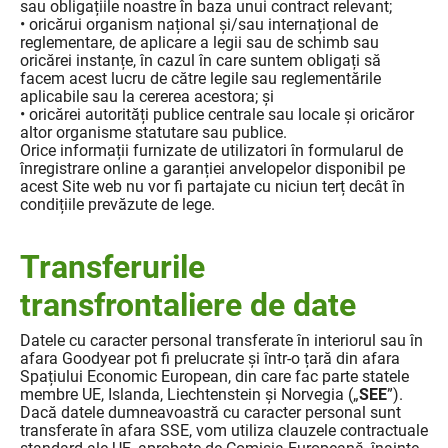
sau obligațiile noastre în baza unui contract relevant;
• oricărui organism național și/sau internațional de
reglementare, de aplicare a legii sau de schimb sau
oricărei instanțe, în cazul în care suntem obligați să
facem acest lucru de către legile sau reglementările
aplicabile sau la cererea acestora; și
• oricărei autorități publice centrale sau locale și oricăror
altor organisme statutare sau publice.
Orice informații furnizate de utilizatori în formularul de
înregistrare online a garanției anvelopelor disponibil pe
acest Site web nu vor fi partajate cu niciun terț decât în
condițiile prevăzute de lege.
Transferurile
transfrontaliere de date
Datele cu caracter personal transferate în interiorul sau în
afara Goodyear pot fi prelucrate și într-o țară din afara
Spațiului Economic European, din care fac parte statele
membre UE, Islanda, Liechtenstein și Norvegia („
SEE
”).
Dacă datele dumneavoastră cu caracter personal sunt
transferate în afara SSE, vom utiliza clauzele contractuale