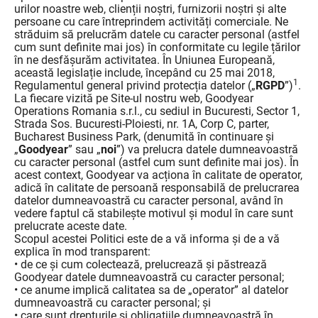
urilor noastre web, clienții noștri, furnizorii noștri și alte
persoane cu care întreprindem activități comerciale. Ne
străduim să prelucrăm datele cu caracter personal (astfel
cum sunt definite mai jos) în conformitate cu legile țărilor
în ne desfășurăm activitatea. În Uniunea Europeană,
această legislație include, începând cu 25 mai 2018,
1
Regulamentul general privind protecția datelor („
RGPD
”)
.
La fiecare vizită pe Site-ul nostru web, Goodyear
Operations Romania s.r.l., cu sediul in Bucuresti, Sector 1,
Strada Sos. Bucuresti-Ploiesti, nr. 1A, Corp C, parter,
Bucharest Business Park, (denumită în continuare și
„
Goodyear
” sau „
noi
”) va prelucra datele dumneavoastră
cu caracter personal (astfel cum sunt definite mai jos). În
acest context, Goodyear va acționa în calitate de operator,
adică în calitate de persoană responsabilă de prelucrarea
datelor dumneavoastră cu caracter personal, având în
vedere faptul că stabilește motivul și modul în care sunt
prelucrate aceste date.
Scopul acestei Politici este de a vă informa și de a vă
explica în mod transparent:
• de ce și cum colectează, prelucrează și păstrează
Goodyear datele dumneavoastră cu caracter personal;
• ce anume implică calitatea sa de „operator” al datelor
dumneavoastră cu caracter personal; și
• care sunt drepturile și obligațiile dumneavoastră în