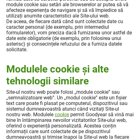
module cookie sau setări ale browserelor ar putea să vă
afecteze experiența de navigare și să vă împiedice să
utilizați anumite caracteristici ale Site-ului web.
De aceea, de fiecare dată când sunt colectate date cu
caracter personal (de exemplu, prin intermediul
formularelor), vom preciza dacă furnizarea unor astfel de
date este obligatorie (de exemplu, prin folosirea unui
asterisc) și consecințele refuzului de a furniza datele
solicitate.
Modulele cookie și alte
tehnologii similare
Site-ul nostru web poate folosi „module cookie” sau
„semnalizatoare web”. Un „modul cookie” este un fișier
text care poate fi plasat pe computerul, dispozitivul sau
sistemul dumneavoastră atunci când vizitați Site-ul
nostru web. Modulele
cookie
permit Goodyear să vină mai
bine în întâmpinarea nevoilor vizitatorilor Site-ului web,
oferind o experiență personalizată. Acestea conțin
informații care sunt colectate de pe dispozitivul
dumneavoastră și trimise înapoi la Site-ul web la fiecare