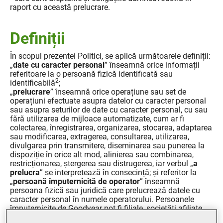
raport cu această prelucrare.
Definiții
În scopul prezentei Politici, se aplică următoarele definiții:
„
date cu caracter personal
” înseamnă orice informații
referitoare la o persoană fizică identificată sau
2
identificabilă
;
„
prelucrare
” înseamnă orice operațiune sau set de
operațiuni efectuate asupra datelor cu caracter personal
sau asupra seturilor de date cu caracter personal, cu sau
fără utilizarea de mijloace automatizate, cum ar fi
colectarea, înregistrarea, organizarea, stocarea, adaptarea
sau modificarea, extragerea, consultarea, utilizarea,
divulgarea prin transmitere, diseminarea sau punerea la
dispoziție în orice alt mod, alinierea sau combinarea,
restricționarea, ștergerea sau distrugerea, iar verbul „
a
prelucra
” se interpretează în consecință; și referitor la
„
persoană împuternicită de operator
” înseamnă
persoana fizică sau juridică care prelucrează datele cu
caracter personal în numele operatorului. Persoanele
împuternicite de Goodyear pot fi filiale, societăți afiliate
sau furnizori și prestatori de servicii terți. În toate cazurile,