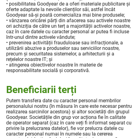
• posibilitatea Goodyear de a oferi materiale publicitare și
oferte adaptate la nevoile clienților săi, astfel încât
Goodyear să-și poată comercializa mai bine produsele;
• vânzarea oricărei părți din afacerea sau activele noastre
ori achiziția de către un terț a majorității activelor noastre,
caz în care datele cu caracter personal ar putea fi incluse
într-unul dintre activele vândute;
• prevenirea activității frauduloase sau infracționale, a
utilizării abuzive a produselor sau serviciilor noastre,
precum și securitatea sistemelor, a arhitecturii și a
rețelelor noastre IT; și
• atingerea obiectivelor noastre în materie de
responsabilitate socială și corporativă.
Beneficiarii terți
Putem transfera date cu caracter personal membrilor
personalului nostru (în măsura în care este necesar pentru
realizarea sarcinilor acestora) și altor societăți din grupul
Goodyear. Societățile din grup vor acționa fie în calitate
de operator separat (caz în care veți fi informat separat cu
privire la prelucrarea datelor), fie vor prelucra datele cu
caracter personal numai în numele sau la cererea