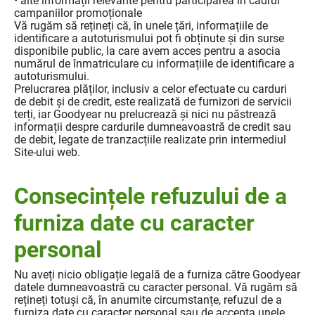
• alte informații relevante pentru participarea în cadrul
campaniilor promoționale
Vă rugăm să rețineți că, în unele țări, informațiile de
identificare a autoturismului pot fi obținute și din surse
disponibile public, la care avem acces pentru a asocia
numărul de înmatriculare cu informațiile de identificare a
autoturismului.
Prelucrarea plăților, inclusiv a celor efectuate cu carduri
de debit și de credit, este realizată de furnizori de servicii
terți, iar Goodyear nu prelucrează și nici nu păstrează
informații despre cardurile dumneavoastră de credit sau
de debit, legate de tranzacțiile realizate prin intermediul
Site-ului web.
Consecințele refuzului de a
furniza date cu caracter
personal
Nu aveți nicio obligație legală de a furniza către Goodyear
datele dumneavoastră cu caracter personal. Vă rugăm să
rețineți totuși că, în anumite circumstanțe, refuzul de a
furniza date cu caracter personal sau de accepta unele