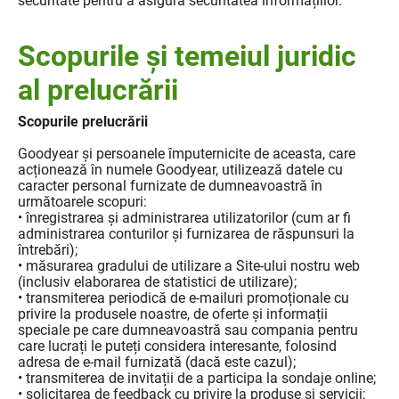
securitate pentru a asigura securitatea informațiilor.
Scopurile și temeiul juridic
al prelucrării
Scopurile prelucrării
Goodyear și persoanele împuternicite de aceasta, care
acționează în numele Goodyear, utilizează datele cu
caracter personal furnizate de dumneavoastră în
următoarele scopuri:
• înregistrarea și administrarea utilizatorilor (cum ar fi
administrarea conturilor și furnizarea de răspunsuri la
întrebări);
• măsurarea gradului de utilizare a Site-ului nostru web
(inclusiv elaborarea de statistici de utilizare);
• transmiterea periodică de e-mailuri promoționale cu
privire la produsele noastre, de oferte și informații
speciale pe care dumneavoastră sau compania pentru
care lucrați le puteți considera interesante, folosind
adresa de e-mail furnizată (dacă este cazul);
• transmiterea de invitații de a participa la sondaje online;
• solicitarea de feedback cu privire la produse și servicii;