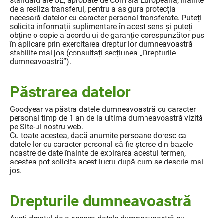
standard ale UE, aprobate de Comisia Europeană, înainte
de a realiza transferul, pentru a asigura protecția
necesară datelor cu caracter personal transferate. Puteți
solicita informații suplimentare în acest sens și puteți
obține o copie a acordului de garanție corespunzător pus
în aplicare prin exercitarea drepturilor dumneavoastră
stabilite mai jos (consultați secțiunea „Drepturile
dumneavoastră”).
Păstrarea datelor
Goodyear va păstra datele dumneavoastră cu caracter
personal timp de 1 an de la ultima dumneavoastră vizită
pe Site-ul nostru web.
Cu toate acestea, dacă anumite persoane doresc ca
datele lor cu caracter personal să fie șterse din bazele
noastre de date înainte de expirarea acestui termen,
acestea pot solicita acest lucru după cum se descrie mai
jos.
Drepturile dumneavoastră