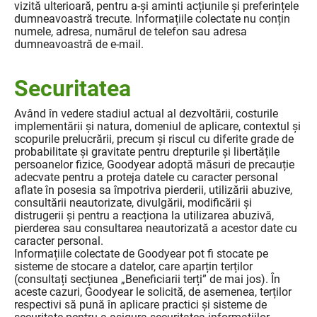
vizită ulterioară, pentru a-și aminti acțiunile și preferințele
dumneavoastră trecute. Informațiile colectate nu conțin
numele, adresa, numărul de telefon sau adresa
dumneavoastră de e-mail.
Securitatea
Având în vedere stadiul actual al dezvoltării, costurile
implementării și natura, domeniul de aplicare, contextul și
scopurile prelucrării, precum și riscul cu diferite grade de
probabilitate și gravitate pentru drepturile și libertățile
persoanelor fizice, Goodyear adoptă măsuri de precauție
adecvate pentru a proteja datele cu caracter personal
aflate în posesia sa împotriva pierderii, utilizării abuzive,
consultării neautorizate, divulgării, modificării și
distrugerii și pentru a reacționa la utilizarea abuzivă,
pierderea sau consultarea neautorizată a acestor date cu
caracter personal.
Informațiile colectate de Goodyear pot fi stocate pe
sisteme de stocare a datelor, care aparțin terților
(consultați secțiunea „Beneficiarii terți” de mai jos). În
aceste cazuri, Goodyear le solicită, de asemenea, terților
respectivi să pună în aplicare practici și sisteme de