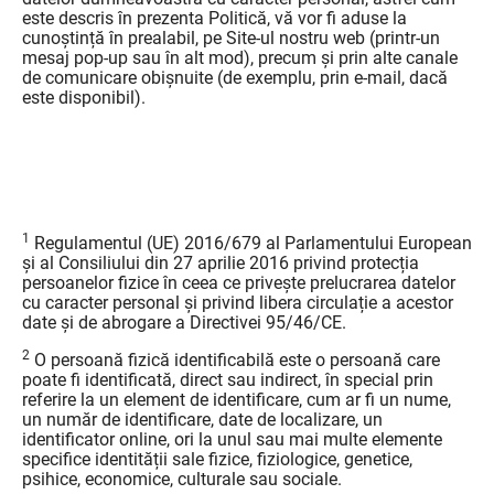
este descris în prezenta Politică, vă vor fi aduse la
cunoștință în prealabil, pe Site-ul nostru web (printr-un
mesaj pop-up sau în alt mod), precum și prin alte canale
de comunicare obișnuite (de exemplu, prin e-mail, dacă
este disponibil).
1
Regulamentul (UE) 2016/679 al Parlamentului European
și al Consiliului din 27 aprilie 2016 privind protecția
persoanelor fizice în ceea ce privește prelucrarea datelor
cu caracter personal și privind libera circulație a acestor
date și de abrogare a Directivei 95/46/CE.
2
O persoană fizică identificabilă este o persoană care
poate fi identificată, direct sau indirect, în special prin
referire la un element de identificare, cum ar fi un nume,
un număr de identificare, date de localizare, un
identificator online, ori la unul sau mai multe elemente
specifice identității sale fizice, fiziologice, genetice,
psihice, economice, culturale sau sociale.