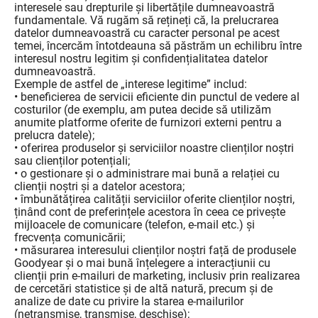
interesele sau drepturile și libertățile dumneavoastră
fundamentale. Vă rugăm să rețineți că, la prelucrarea
datelor dumneavoastră cu caracter personal pe acest
temei, încercăm întotdeauna să păstrăm un echilibru între
interesul nostru legitim și confidențialitatea datelor
dumneavoastră.
Exemple de astfel de „interese legitime” includ:
• beneficierea de servicii eficiente din punctul de vedere al
costurilor (de exemplu, am putea decide să utilizăm
anumite platforme oferite de furnizori externi pentru a
prelucra datele);
• oferirea produselor și serviciilor noastre clienților noștri
sau clienților potențiali;
• o gestionare și o administrare mai bună a relației cu
clienții noștri și a datelor acestora;
• îmbunătățirea calității serviciilor oferite clienților noștri,
ținând cont de preferințele acestora în ceea ce privește
mijloacele de comunicare (telefon, e-mail etc.) și
frecvența comunicării;
• măsurarea interesului clienților noștri față de produsele
Goodyear și o mai bună înțelegere a interacțiunii cu
clienții prin e-mailuri de marketing, inclusiv prin realizarea
de cercetări statistice și de altă natură, precum și de
analize de date cu privire la starea e-mailurilor
(netransmise, transmise, deschise);