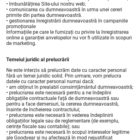
• îmbunătățirea Site-ului nostru web;
• comunicarea cu dumneavoastră în urma unei cereri
primite din partea dumneavoastră.
• gestionarea înregistrării dumneavoastră în campaniile
promoționale
Informațiile pe care le furnizați cu privire la înregistrarea
online a garanției anvelopelor nu vor fi utilizate în scopuri
de marketing.
Temeiul juridic al prelucrării
Ne este interzis să prelucrăm date cu caracter personal
fără un temei juridic solid. Prin urmare, vom prelucra
datele cu caracter personal numai dacă:
• am obținut în prealabil consimțământul dumneavoastră;
• prelucrarea este necesară pentru a ne îndeplini
obligațiile contractuale față de dumneavoastră sau
pentru a face demersuri, la cererea dumneavoastră,
înainte de încheierea contractului;
• prelucrarea este necesară în vederea îndeplinirii
obligațiilor legale sau de reglementare (de exemplu,
cerințe fiscale sau contabile); sau
• prelucrarea este necesară în scopul intereselor legitime
ale Goodyear și nu afectează în mod nejustificat