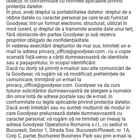
obiecții, în conformitate cu normele aplicabile privind
protecția datelor.
În plus, aveți dreptul la portabilitatea datelor: dreptul de a
obține datele cu caracter personal pe care le-ați furnizat
Goodyear, într-un format electronic structurat, utilizat în
mod curent, și dreptul de a transmite aceste date unui terț,
fără obstacole din partea Goodyear și sub rezerva
propriilor obligații de confidențialitate.
În vederea exercitării drepturilor de mai sus, trimiteți un e-
mail la adresa privacy_office@goodyear.com , cu o copie
scanată față-verso a cărții dumneavoastră de identitate
sau a pașaportului, în scopul identificării.
Dacă nu doriți să primiți e-mailuri sau alte comunicări de
la Goodyear, vă rugăm să vă modificați preferințele de
comunicare, trimițând un e-mail la
privacy_office@goodyear.com. Goodyear va da curs
tuturor solicitărilor dumneavoastră de ștergere a numelor
din orice listă de adrese poștale sau de e-mail, în
conformitate cu legile aplicabile privind protecția datelor.
Dacă aveți întrebări sau nu sunteți mulțumit de modul în
care Goodyear prelucrează datele dumneavoastră cu
caracter personal, vă rugăm să ne trimiteți un mesaj la
adresa Goodyear Operations Romania s.r.l., cu sediul in
Bucuresti, Sector 1, Strada Sos. Bucuresti-Ploiesti, nr. 1A,
Corp C, parter, Bucharest Business Park sau prin e-mail la