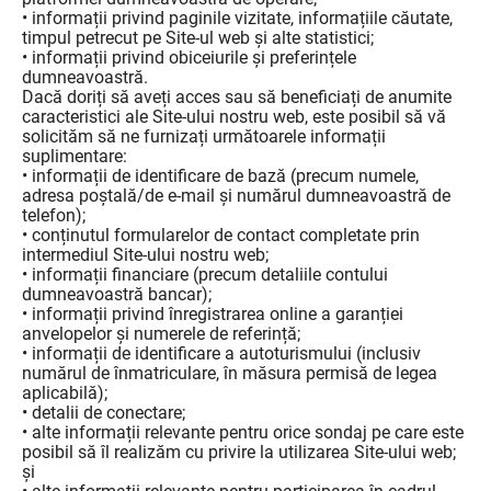
• informații privind paginile vizitate, informațiile căutate,
timpul petrecut pe Site-ul web și alte statistici;
• informații privind obiceiurile și preferințele
dumneavoastră.
Dacă doriți să aveți acces sau să beneficiați de anumite
caracteristici ale Site-ului nostru web, este posibil să vă
solicităm să ne furnizați următoarele informații
suplimentare:
• informații de identificare de bază (precum numele,
adresa poștală/de e-mail și numărul dumneavoastră de
telefon);
• conținutul formularelor de contact completate prin
intermediul Site-ului nostru web;
• informații financiare (precum detaliile contului
dumneavoastră bancar);
• informații privind înregistrarea online a garanției
anvelopelor și numerele de referință;
• informații de identificare a autoturismului (inclusiv
numărul de înmatriculare, în măsura permisă de legea
aplicabilă);
• detalii de conectare;
• alte informații relevante pentru orice sondaj pe care este
posibil să îl realizăm cu privire la utilizarea Site-ului web;
și