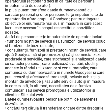
operatorului (acționând deci în calitate de persoană
împuternicită de operator).
În plus, putem transfera datele dumneavoastră cu
caracter personal și unor persoane terțe împuternicite de
operator din afara grupului Goodyear, pentru atingerea
obiectivelor enumerate mai sus, în măsura în care acest
lucru este necesar în scopul respectării dispozițiilor
noastre.
Astfel de persoane terțe împuternicite de operator includ:
• furnizorii noștri de servicii (IT), furnizorii de servicii cloud
și furnizorii de baze de date;
• consultanții, furnizorii și prestatorii noștri de servicii, care
ajută Goodyear să-și promoveze și să-și comercializeze
produsele și serviciile, care stochează și analizează datele
cu caracter personal, care realizează evaluări, studii și
anchete în rândul utilizatorilor și consumatorilor, care
comunică cu dumneavoastră în numele Goodyear și care
prelucrează și efectuează tranzacții, inclusiv achiziții și
montări de anvelope și/sau alte servicii auto și în măsura
în care există, în alt mod, necesitatea de a furniza
comunicări sau servicii promoționale utilizatorilor și
clienților Site-ului web.
Datele dumneavoastră personale pot fi, de asemenea,
dezvăluite:
• oricărui terț căruia îi transferăm oricare dintre drepturile