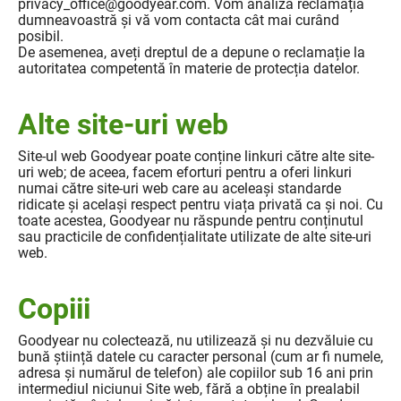
privacy_office@goodyear.com. Vom analiza reclamația
dumneavoastră și vă vom contacta cât mai curând
posibil.
De asemenea, aveți dreptul de a depune o reclamație la
autoritatea competentă în materie de protecția datelor.
Alte site-uri web
Site-ul web Goodyear poate conține linkuri către alte site-
uri web; de aceea, facem eforturi pentru a oferi linkuri
numai către site-uri web care au aceleași standarde
ridicate și același respect pentru viața privată ca și noi. Cu
toate acestea, Goodyear nu răspunde pentru conținutul
sau practicile de confidențialitate utilizate de alte site-uri
web.
Copiii
Goodyear nu colectează, nu utilizează și nu dezvăluie cu
bună știință datele cu caracter personal (cum ar fi numele,
adresa și numărul de telefon) ale copiilor sub 16 ani prin
intermediul niciunui Site web, fără a obține în prealabil