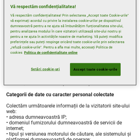
Goodyear va încheia un contract de prelucrare a datelor
Vă respectăm confidențialitatea!
cu persoana împuternicită de operator pentru a se asigura
că datele dumneavoastră cu caracter personal sunt
Vă respectăm confidențialitatea! Prin selectarea ,,Accept toate Cookie-urile"
prelucrate în conformitate cu RGPD.
vă exprimați acordul cu privire la instalarea cookie-urilor pe dispozitivul
dumneavostră pentru a ne ajuta să îmbunătățim funționalitatea site-ului,
pentru analizarea modului în care vizitatorii utilizează site-ului nostru și
Colectarea informațiilor
pentru a ne ajuta în activitățile noastre de marketing. Vă puteți modifica
preferințele sau puteți respinge oricând toate cookie-urile prin selectarea
,,refuză cookie-urile". Pentru a afla mai multe, accesați Politica de
Metoda de colectare
cookies
Politica de confidențialitate online
Când navigați pe Site-ul web, unele date cu caracter
personal sunt colectate pur și simplu ca urmare a
Setări cookie-uri
Accept toate cookie-urile
navigării. Totuși, pentru unele funcții ale Site-ului nostru
web, poate fi necesar să furnizați către Goodyear, în mod
voluntar, date cu caracter personal suplimentare.
Categorii de date cu caracter personal colectate
Colectăm următoarele informații de la vizitatorii site-ului
web:
• adresa dumneavoastră IP;
• domeniul furnizorului dumneavoastră de servicii de
internet;
• tipul și versiunea motorului de căutare, ale sistemului și
platformei dumneavoastră de operare;