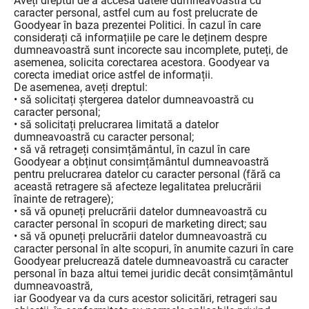
Aveți dreptul de a accesa datele dumneavoastră cu
caracter personal, astfel cum au fost prelucrate de
Goodyear în baza prezentei Politici. În cazul în care
considerați că informațiile pe care le deținem despre
dumneavoastră sunt incorecte sau incomplete, puteți, de
asemenea, solicita corectarea acestora. Goodyear va
corecta imediat orice astfel de informații.
De asemenea, aveți dreptul:
• să solicitați ștergerea datelor dumneavoastră cu
caracter personal;
• să solicitați prelucrarea limitată a datelor
dumneavoastră cu caracter personal;
• să vă retrageți consimțământul, în cazul în care
Goodyear a obținut consimțământul dumneavoastră
pentru prelucrarea datelor cu caracter personal (fără ca
această retragere să afecteze legalitatea prelucrării
înainte de retragere);
• să vă opuneți prelucrării datelor dumneavoastră cu
caracter personal în scopuri de marketing direct; sau
• să vă opuneți prelucrării datelor dumneavoastră cu
caracter personal în alte scopuri, în anumite cazuri în care
Goodyear prelucrează datele dumneavoastră cu caracter
personal în baza altui temei juridic decât consimțământul
dumneavoastră,
iar Goodyear va da curs acestor solicitări, retrageri sau