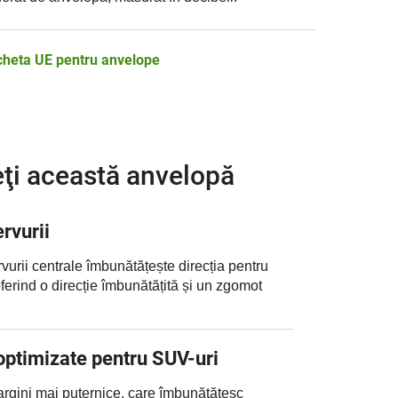
icheta UE pentru anvelope
eţi această anvelopă
rvurii
vurii centrale îmbunătățește direcția pentru
erind o direcție îmbunătățită și un zgomot
 optimizate pentru SUV-uri
argini mai puternice, care îmbunătățesc