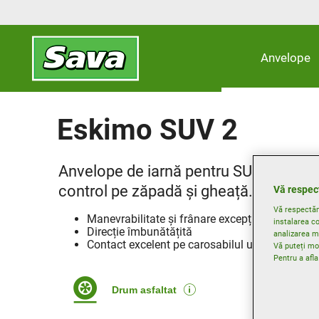
Anvelope
Eskimo SUV 2
Anvelope de iarnă pentru SUV de înalt
control pe zăpadă și gheață.
Vă respec
Vă respectăm 
Manevrabilitate și frânare excepționale pe ză
instalarea co
Direcție îmbunătățită
analizarea mo
Contact excelent pe carosabilul ud
Vă puteți mod
Pentru a afl
Drum asfaltat