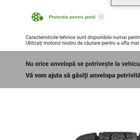
Protecţie pentru jantă
Caracteristicile tehnice sunt disponibile numai pentr
Utilizați motorul nostru de căutare pentru a afla mai
Nu orice anvelopă se potriveşte la vehicu
Vă vom ajuta să găsiţi anvelopa potrivit