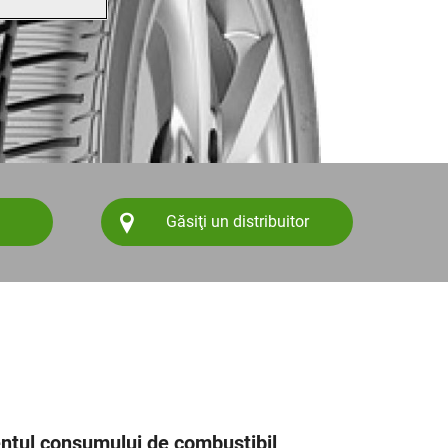
Găsiţi un distribuitor
tul consumului de combustibil