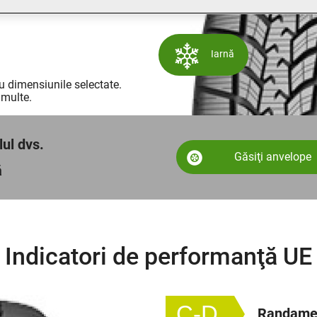
Iarnă
u dimensiunile selectate.
 multe.
lul dvs.
Găsiţi anvelope
ă
Indicatori de performanţă UE
C-D
Randamen