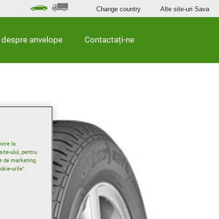
Change country
Alte site-uri Sava
l despre anvelope
Contactați-ne
vire la
ite-ului, pentru
tre de marketing.
okie-urile".