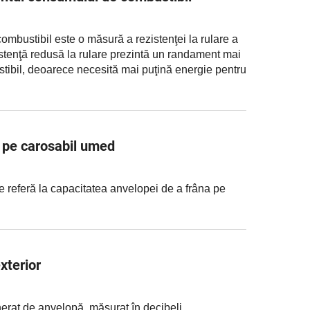
bustibil este o măsură a rezistenţei la rulare a
stenţă redusă la rulare prezintă un randament mai
ibil, deoarece necesită mai puţină energie pentru
 pe carosabil umed
 referă la capacitatea anvelopei de a frâna pe
xterior
erat de anvelopă, măsurat în decibeli.