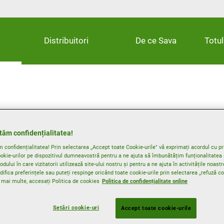
Distribuitori
De ce Sava
Totu
ă performanță, pentru
tăm confidențialitatea!
confidențialitatea! Prin selectarea ,,Accept toate Cookie-urile" vă exprimați acordul cu pri
padă
okie-urilor pe dispozitivul dumneavostră pentru a ne ajuta să îmbunătățim funționalitatea s
dului în care vizitatorii utilizează site-ului nostru și pentru a ne ajuta în activitățile noas
ifica preferințele sau puteți respinge oricând toate cookie-urile prin selectarea ,,refuză co
a mai multe, accesați Politica de cookies
Politica de confidențialitate online
Snow Grip
Setări cookie-uri
Accept toate cookie-urile