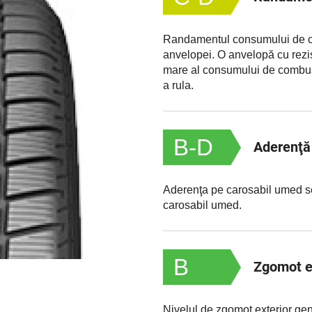
Randamentul consumului de com
anvelopei. O anvelopă cu rezi
mare al consumului de combust
a rula.
B-D
Aderenţă
Aderenţa pe carosabil umed se
carosabil umed.
B
Zgomot e
Nivelul de zgomot exterior gen