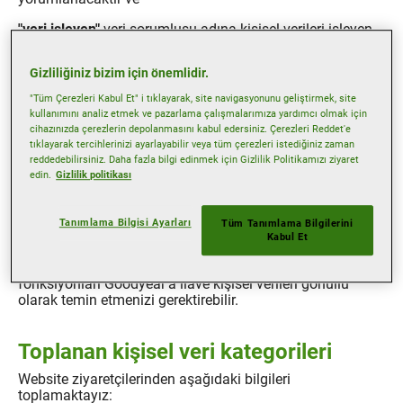
"veri işleyen"
veri sorumlusu adına kişisel verileri işleyen
gerçek ya da tüzel kişiyi ifade eder. Goodyear’ın veri
işleyenleri iştirakler, bağlı şirketler veya üçüncü taraf
Gizliliğiniz bizim için önemlidir.
tedarikçiler ve hizmet sağlayıcıları olabilir. Her durumda,
Goodyear kişisel verilerinizin GDPR’ye uygun olarak
"Tüm Çerezleri Kabul Et" i tıklayarak, site navigasyonunu geliştirmek, site
işlenmesini sağlamak için veri işleyen bir veri işleme
kullanımını analiz etmek ve pazarlama çalışmalarımıza yardımcı olmak için
sözleşmesi yapacaktır.
cihazınızda çerezlerin depolanmasını kabul edersiniz. Çerezleri Reddet'e
tıklayarak tercihlerinizi ayarlayabilir veya tüm çerezleri istediğiniz zaman
reddedebilirsiniz. Daha fazla bilgi edinmek için Gizlilik Politikamızı ziyaret
Bilgilerin Toplanması
edin.
Gizlilik politikası
Toplama yöntemi
Tanımlama Bilgisi Ayarları
Tüm Tanımlama Bilgilerini
Kabul Et
Websitede gezindiğinizde, yalnızca gezinti ile ilişkili bazı
kişisel veriler toplanır. Bununla birlikte, Websitemizin bazı
fonksiyonları Goodyear’a ilave kişisel verileri gönüllü
olarak temin etmenizi gerektirebilir.
Toplanan kişisel veri kategorileri
Website ziyaretçilerinden aşağıdaki bilgileri
toplamaktayız: