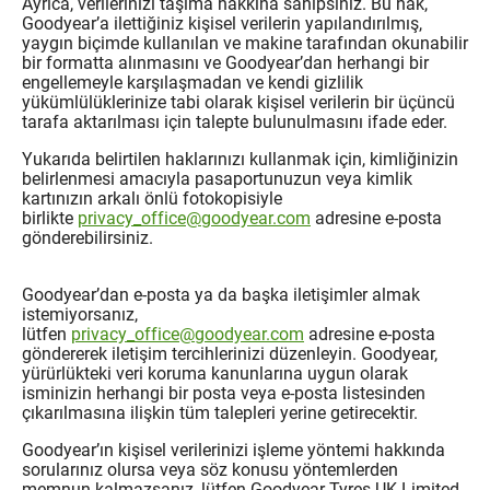
Ayrıca, verilerinizi taşıma hakkına sahipsiniz. Bu hak,
Goodyear’a ilettiğiniz kişisel verilerin yapılandırılmış,
yaygın biçimde kullanılan ve makine tarafından okunabilir
bir formatta alınmasını ve Goodyear’dan herhangi bir
engellemeyle karşılaşmadan ve kendi gizlilik
yükümlülüklerinize tabi olarak kişisel verilerin bir üçüncü
tarafa aktarılması için talepte bulunulmasını ifade eder.
Yukarıda belirtilen haklarınızı kullanmak için, kimliğinizin
belirlenmesi amacıyla pasaportunuzun veya kimlik
kartınızın arkalı önlü fotokopisiyle
birlikte
privacy_office@goodyear.com
adresine e-posta
gönderebilirsiniz.
Goodyear’dan e-posta ya da başka iletişimler almak
istemiyorsanız,
lütfen
privacy_office@goodyear.com
adresine e-posta
göndererek iletişim tercihlerinizi düzenleyin. Goodyear,
yürürlükteki veri koruma kanunlarına uygun olarak
isminizin herhangi bir posta veya e-posta listesinden
çıkarılmasına ilişkin tüm talepleri yerine getirecektir.
Goodyear’ın kişisel verilerinizi işleme yöntemi hakkında
sorularınız olursa veya söz konusu yöntemlerden
memnun kalmazsanız, lütfen Goodyear Tyres UK Limited,