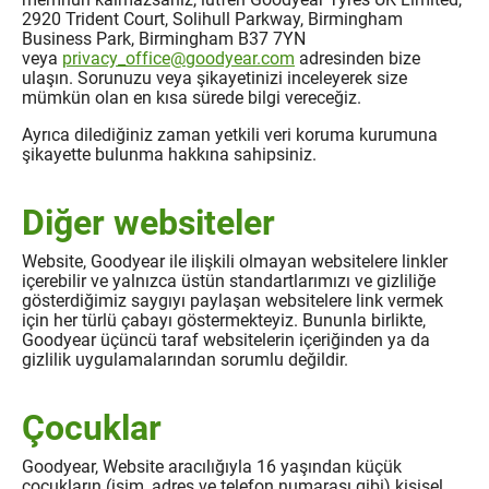
2920 Trident Court, Solihull Parkway, Birmingham
Business Park, Birmingham B37 7YN
veya
privacy_office@goodyear.com
adresinden bize
ulaşın. Sorunuzu veya şikayetinizi inceleyerek size
mümkün olan en kısa sürede bilgi vereceğiz.
Ayrıca dilediğiniz zaman yetkili veri koruma kurumuna
şikayette bulunma hakkına sahipsiniz.
Diğer websiteler
Website, Goodyear ile ilişkili olmayan websitelere linkler
içerebilir ve yalnızca üstün standartlarımızı ve gizliliğe
gösterdiğimiz saygıyı paylaşan websitelere link vermek
için her türlü çabayı göstermekteyiz. Bununla birlikte,
Goodyear üçüncü taraf websitelerin içeriğinden ya da
gizlilik uygulamalarından sorumlu değildir.
Çocuklar
Goodyear, Website aracılığıyla 16 yaşından küçük
çocukların (isim, adres ve telefon numarası gibi) kişisel