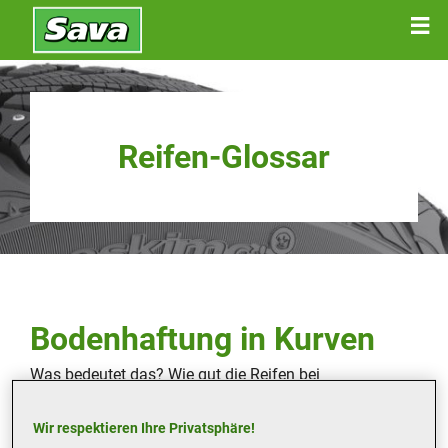
Reifen-Glossar
Bodenhaftung in Kurven
Was bedeutet das? Wie gut die Reifen bei
Kurvenfahrten halten.
Wann ist das wichtig? Wenn Sie auf kurvenreichen
Wir respektieren Ihre Privatsphäre!
Strecken unterwegs sind.