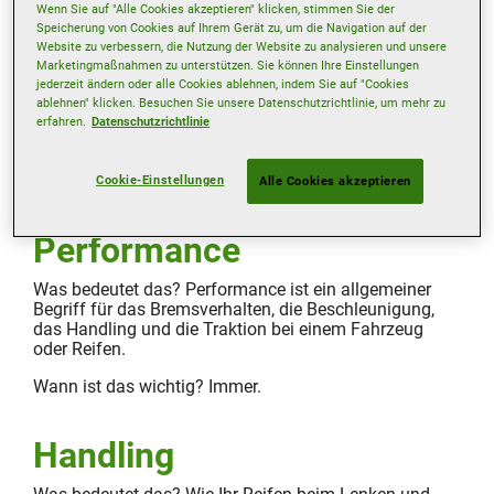
Wenn Sie auf "Alle Cookies akzeptieren" klicken, stimmen Sie der
Speicherung von Cookies auf Ihrem Gerät zu, um die Navigation auf der
Website zu verbessern, die Nutzung der Website zu analysieren und unsere
Rollwiderstand
Marketingmaßnahmen zu unterstützen. Sie können Ihre Einstellungen
jederzeit ändern oder alle Cookies ablehnen, indem Sie auf "Cookies
Was bedeutet das? Wie leicht ein Reifen über die
ablehnen" klicken. Besuchen Sie unsere Datenschutzrichtlinie, um mehr zu
erfahren.
Datenschutzrichtlinie
Fahrbahn rollt.
Wann ist das wichtig? Wenn Sie Ihren
Kraftstoffverbrauch verringern wollen.
Cookie-Einstellungen
Alle Cookies akzeptieren
Performance
Was bedeutet das? Performance ist ein allgemeiner
Begriff für das Bremsverhalten, die Beschleunigung,
das Handling und die Traktion bei einem Fahrzeug
oder Reifen.
Wann ist das wichtig? Immer.
Handling