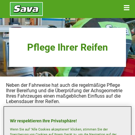
Pflege Ihrer Reifen
Neben der Fahrweise hat auch die regelmäßige Pflege
Ihrer Bereifung und die Überprüfung der Achsgeometrie
Ihres Fahrzeuges einen maßgeblichen Einfluss auf die
Lebensdauer Ihrer Reifen.
Da der Reifenverschleiß ein allmählich stattfindender
Prozess ist und von den oben genannten Faktoren
Wir respektieren Ihre Privatsphäre!
abhängt, ist es sehr schwer den besten Termin für einen
Austausch Ihrer Reifen vorherzusagen. Da Reifen die
Wenn Sie auf "Alle Cookies akzeptieren" klicken, stimmen Sie der
einzige Verbindung zwischen Ihrem Fahrzeug und der
Speicherung von Cookies auf Ihrem Gerät zu, um die Navigation auf der