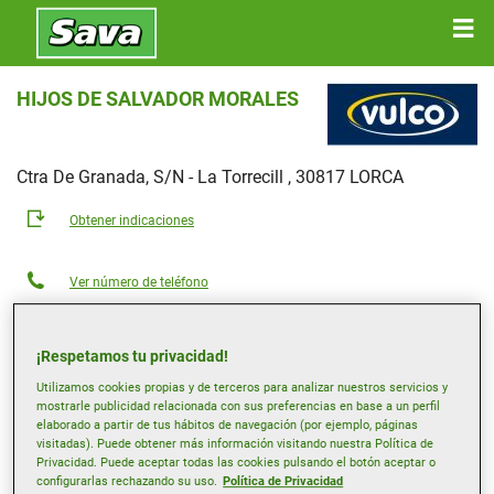
HIJOS DE SALVADOR MORALES
Ctra De Granada, S/N - La Torrecill , 30817 LORCA
Obtener indicaciones
Ver número de teléfono
hmorales.lorca1@vulco.es
Página web del distribuidor
¡Respetamos tu privacidad!
Utilizamos cookies propias y de terceros para analizar nuestros servicios y
Horario de apertura
mostrarle publicidad relacionada con sus preferencias en base a un perfil
elaborado a partir de tus hábitos de navegación (por ejemplo, páginas
Lunes
08:00-14:00
16:00-20:00
visitadas). Puede obtener más información visitando nuestra Política de
Martes
08:00-14:00
16:00-20:00
Privacidad. Puede aceptar todas las cookies pulsando el botón aceptar o
configurarlas rechazando su uso.
Política de Privacidad