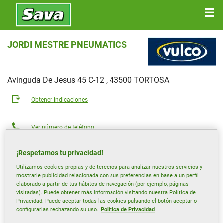
JORDI MESTRE PNEUMATICS
Avinguda De Jesus 45 C-12 , 43500 TORTOSA
Obtener indicaciones
Ver número de teléfono
jordimestre@vulco.es
¡Respetamos tu privacidad!
Página web del distribuidor
Utilizamos cookies propias y de terceros para analizar nuestros servicios y
mostrarle publicidad relacionada con sus preferencias en base a un perfil
Horario de apertura
elaborado a partir de tus hábitos de navegación (por ejemplo, páginas
visitadas). Puede obtener más información visitando nuestra Política de
Lunes
08:00
16:00
Privacidad. Puede aceptar todas las cookies pulsando el botón aceptar o
Martes
08:00
16:00
configurarlas rechazando su uso.
Política de Privacidad