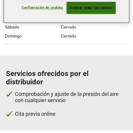
Miércoles
08:00
16:00
Configuración de cookies
Aceptar todas las cookies
Jueves
08:00
16:00
Viernes
08:00
15:00
Sábado
Cerrado
Domingo
Cerrado
Servicios ofrecidos por el
distribuidor
Comprobación y ajuste de la presión del aire
con cualquier servicio
Cita previa online