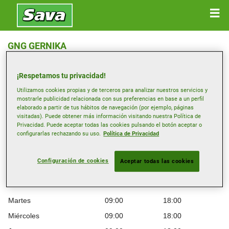
GNG GERNIKA
Cl Poligono Bekolbarra, 31 , 48300 GERNIKA
¡Respetamos tu privacidad!
Obtener indicaciones
Utilizamos cookies propias y de terceros para analizar nuestros servicios y
mostrarle publicidad relacionada con sus preferencias en base a un perfil
elaborado a partir de tus hábitos de navegación (por ejemplo, páginas
visitadas). Puede obtener más información visitando nuestra Política de
Ver número de teléfono
Privacidad. Puede aceptar todas las cookies pulsando el botón aceptar o
gernika@gng.es
configurarlas rechazando su uso.
Política de Privacidad
Página web del distribuidor
Configuración de cookies
Aceptar todas las cookies
Horario de apertura
Lunes
09:00
18:00
Martes
09:00
18:00
Miércoles
09:00
18:00