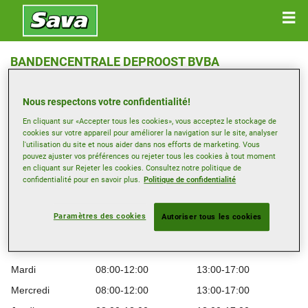
BANDENCENTRALE DEPROOST BVBA
Zinkstraat 6 , 1500 HALLE
Nous respectons votre confidentialité!
Obtenir directions
En cliquant sur «Accepter tous les cookies», vous acceptez le stockage de
cookies sur votre appareil pour améliorer la navigation sur le site, analyser
l'utilisation du site et nous aider dans nos efforts de marketing. Vous
pouvez ajuster vos préférences ou rejeter tous les cookies à tout moment
Afficher le numéro de téléphone
en cliquant sur Rejeter les cookies. Consultez notre politique de
info@bandendeproost.be
confidentialité pour en savoir plus.
Politique de confidentialité
Site web revendeur
Paramètres des cookies
Autoriser tous les cookies
Heures d’ouverture
Lundi
08:00-12:00
13:00-17:00
Mardi
08:00-12:00
13:00-17:00
Mercredi
08:00-12:00
13:00-17:00