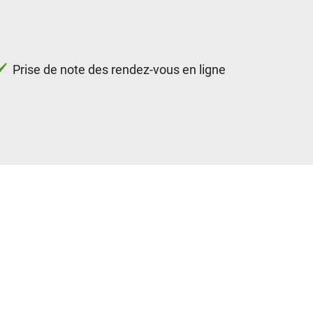
Prise de note des rendez-vous en ligne
Monte pneus
Ré
Systèmes de contrôle de la pression des pneus
R