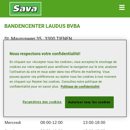
BANDENCENTER LAUDUS BVBA
St. Maurusweg 35 , 3300 TIENEN
Obtenir directions
Nous respectons votre confidentialité!
En cliquant sur «Accepter tous les cookies», vous acceptez le stockage de
Afficher le numéro de téléphone
cookies sur votre appareil pour améliorer la navigation sur le site, analyser
l'utilisation du site et nous aider dans nos efforts de marketing. Vous
info@bandencenterlaudus.be
pouvez ajuster vos préférences ou rejeter tous les cookies à tout moment
en cliquant sur Rejeter les cookies. Consultez notre politique de
Site web revendeur
confidentialité pour en savoir plus.
Politique de confidentialité
Heures d’ouverture
Paramètres des cookies
Autoriser tous les cookies
Lundi
08:00-12:00
13:00-18:00
Mardi
08:00-12:00
13:00-18:00
Mercredi
08:00-12:00
13:00-18:00