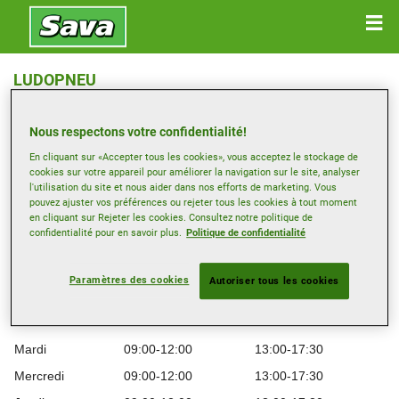
LUDOPNEU
Allee Des Artisans 7 , 5590 CINEY
Nous respectons votre confidentialité!
Obtenir directions
En cliquant sur «Accepter tous les cookies», vous acceptez le stockage de
cookies sur votre appareil pour améliorer la navigation sur le site, analyser
l'utilisation du site et nous aider dans nos efforts de marketing. Vous
pouvez ajuster vos préférences ou rejeter tous les cookies à tout moment
Afficher le numéro de téléphone
en cliquant sur Rejeter les cookies. Consultez notre politique de
ludopneu.ciney@gmail.com
confidentialité pour en savoir plus.
Politique de confidentialité
Site web revendeur
Paramètres des cookies
Autoriser tous les cookies
Heures d’ouverture
Lundi
09:00-12:00
13:00-17:30
Mardi
09:00-12:00
13:00-17:30
Mercredi
09:00-12:00
13:00-17:30