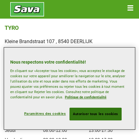
TYRO
Kleine Brandstraat 107 , 8540 DEERLIJK
Obtenir directions
Nous respectons votre confidentialité!
En cliquant sur «Accepter tous les cookies», vous acceptez le stockage de
Afficher le numéro de téléphone
cookies sur votre appareil pour améliorer la navigation sur le site, analyser
Site web revendeur
l'utilisation du site et nous aider dans nos efforts de marketing. Vous
pouvez ajuster vos préférences ou rejeter tous les cookies à tout moment
Heures d’ouverture
en cliquant sur Rejeter les cookies. Consultez notre politique de
confidentialité pour en savoir plus.
Politique de confidentialité
Lundi
08:00-12:00
13:00-17:30
Mardi
08:00-12:00
13:00-17:30
Paramètres des cookies
Autoriser tous les cookies
Mercredi
08:00-12:00
13:00-17:30
Jeudi
08:00-12:00
13:00-17:30