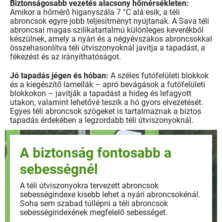
Biztonságosabb vezetés alacsony hőmérsékleten:
Amikor a hőmérő higanyszála 7 °C alá esik, a téli
abroncsok egyre jobb teljesítményt nyújtanak. A Sava téli
abroncsai magas szilikatartalmú különleges keverékből
készülnek, amely a nyári és a négyévszakos abroncsokkal
összehasonlítva téli útviszonyoknál javítja a tapadást, a
fékezést és az irányíthatóságot.
Jó tapadás jégen és hóban:
A széles futófelületi blokkok
és a kiegészítő lamellák – apró bevágások a futófelületi
blokkokon – javítják a tapadást a hideg és lefagyott
utakon, valamint lehetővé teszik a hó gyors elvezetését.
Egyes téli abroncsok szögeket is tartalmaznak a biztos
tapadás érdekében a legzordabb téli útviszonyoknál.
A biztonság fontosabb a
sebességnél
A téli útviszonyokra tervezett abroncsok
sebességindexe kisebb lehet a nyári abroncsokénál.
Soha sem szabad túllépni a téli abroncsok
sebességindexének megfelelő sebességet.