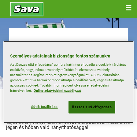
Téli gumiabroncsok
Személyes adatainak biztonsága fontos számunkra
vásárlása
Az „Összes süti elfogadása” gombra kattintva elfogadja a cookie-k tárolását
eszközén, hogy javítsa a webhely működését, elemezze a webhely
használatát és segítse marketingtevékenységünket. A Sütik elutasítása
gombra kattintva bármikor módosíthatja a beállításokat, vagy elutasíthatja
az összes cookie-t. További információért olvassa el adatvédelmi
irányelveinket.
Online adatvédelmi szabályzat
Egyes európai országokban törvényi előírás téli
abroncsgarnitúra használata a hidegebb hónapokban.
Sütik beállítása
Összes süti elfogadása
Azonban még akkor is, ha lakhelyén nem ez a helyzet, a
hideg időjárásra tervezett abroncsok használata
teljesítményelőnyt kínál a fokozott tapadással, valamint a
jégen és hóban való irányíthatósággal.