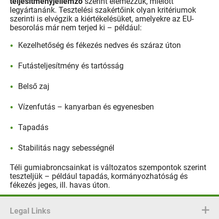
teljesítményjellemző
szerint elemezzük, mielőtt
legyártanánk. Tesztelési szakértőink olyan kritériumok
szerinti is elvégzik a kiértékelésüket, amelyekre az EU-
besorolás már nem terjed ki – például:
Kezelhetőség és fékezés nedves és száraz úton
Futásteljesítmény és tartósság
Belső zaj
Vízenfutás – kanyarban és egyenesben
Tapadás
Stabilitás nagy sebességnél
Téli gumiabroncsainkat is változatos szempontok szerint
teszteljük – például tapadás, kormányozhatóság és
fékezés jeges, ill. havas úton.
Legal Links