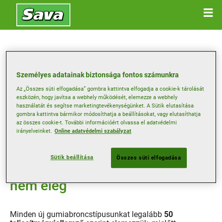
Minőségi
Személyes adatainak biztonsága fontos számunkra
Az „Összes süti elfogadása” gombra kattintva elfogadja a cookie-k tárolását
teljesítménykövetelmények
eszközén, hogy javítsa a webhely működését, elemezze a webhely
használatát és segítse marketingtevékenységünket. A Sütik elutasítása
gombra kattintva bármikor módosíthatja a beállításokat, vagy elutasíthatja
az összes cookie-t. További információért olvassa el adatvédelmi
irányelveinket.
Online adatvédelmi szabályzat
Sütik beállítása
Összes süti elfogadása
Nekünk azonban mindez még
nem elég
Minden új gumiabroncstípusunkat legalább
50