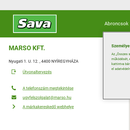
Abroncsok
Személyes
MARSO KFT.
Az „Összes s
működését, e
Nyugati 1. U. 12. , 4400 NYÍREGYHÁZA
kattintva bá
el adatvédel
Útvonaltervezés
A telefonszám megtekintése
ugyfelszolgalat@marso.hu
A márkakereskedő webhelye