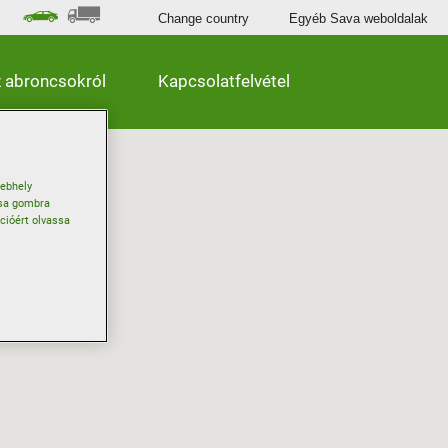
Change country
Egyéb Sava weboldalak
 abroncsokról
Kapcsolatfelvétel
webhely
ása gombra
ációért olvassa