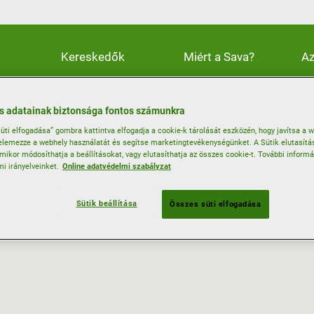
Kereskedők
Miért a Sava?
Az
 adatainak biztonsága fontos számunkra
üti elfogadása” gombra kattintva elfogadja a cookie-k tárolását eszközén, hogy javítsa a 
lemezze a webhely használatát és segítse marketingtevékenységünket. A Sütik elutasít
rmikor módosíthatja a beállításokat, vagy elutasíthatja az összes cookie-t. További inform
mi irányelveinket.
Online adatvédelmi szabályzat
Sütik beállítása
Összes süti elfogadása