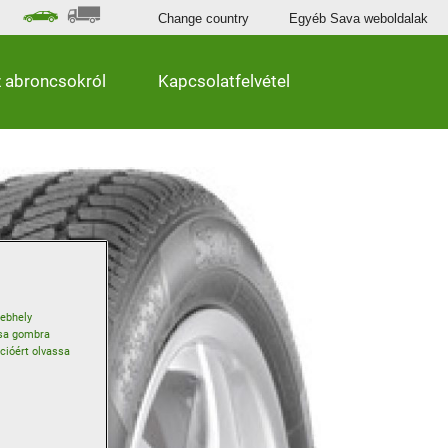
Change country
Egyéb Sava weboldalak
 abroncsokról
Kapcsolatfelvétel
webhely
ása gombra
ációért olvassa