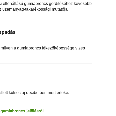
i ellenállású gumiabroncs gördítéséhez kevesebb
az üzemanyag-takarékossági mutatója.
apadás
, milyen a gumiabroncs fékezőképessége vizes
ltett külső zaj decibelben mért értéke.
 gumiabroncs-jelölésről