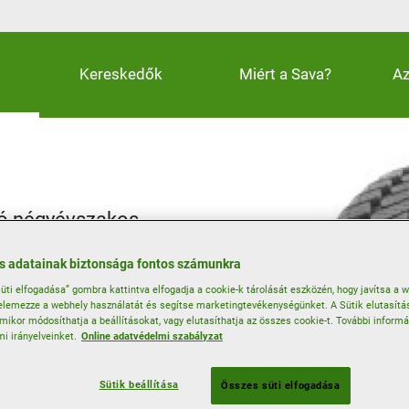
Kereskedők
Miért a Sava?
Az
jtó négyévszakos
sütésben
 adatainak biztonsága fontos számunkra
üti elfogadása” gombra kattintva elfogadja a cookie-k tárolását eszközén, hogy javítsa a 
ész évben
lemezze a webhely használatát és segítse marketingtevékenységünket. A Sütik elutasít
rmikor módosíthatja a beállításokat, vagy elutasíthatja az összes cookie-t. További inform
mi irányelveinket.
Online adatvédelmi szabályzat
Sütik beállítása
Összes süti elfogadása
Havas tapadás
Négy évszakos