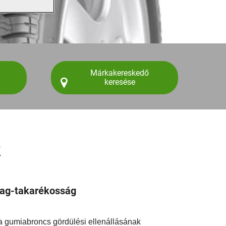
Márkakereskedő
keresése
k
ag-takarékosság
 gumiabroncs gördülési ellenállásának