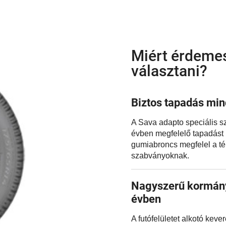
Miért érdemes
választani?
Biztos tapadás mi
A Sava adapto speciális sz
évben megfelelő tapadást b
gumiabroncs megfelel a té
szabványoknak.
Nagyszerű kormány
évben
A futófelületet alkotó kev