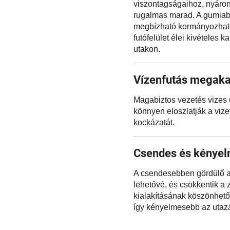
viszontagságaihoz, nyáron 
rugalmas marad. A gumiab
megbízható kormányozhatós
futófelület élei kivételes 
utakon.
Vízenfutás megak
Magabiztos vezetés vizes u
könnyen eloszlatják a vize
kockázatát.
Csendes és kénye
A csendesebben gördülő a
lehetővé, és csökkentik a 
kialakításának köszönhető
így kényelmesebb az utaz