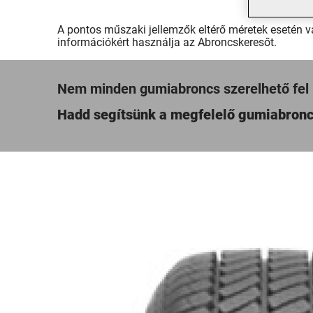
A pontos műszaki jellemzők eltérő méretek esetén vá
információkért használja az Abroncskeresőt.
Nem minden gumiabroncs szerelhető fel
Hadd segítsünk a megfelelő gumiabronc