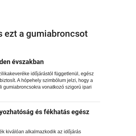
 ezt a gumiabroncsot
nden évszakban
ilikakeveréke időjárástól függetlenül, egész
iztosít. A hópehely szimbólum jelzi, hogy a
li gumiabroncsokra vonatkozó szigorú ipari
ozhatóság és fékhatás egész
erék kiválóan alkalmazkodik az időjárás