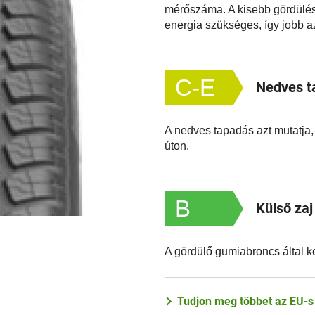
mérőszáma. A kisebb gördülés
energia szükséges, így jobb 
C-E
Nedves t
A nedves tapadás azt mutatja
úton.
B
Külső zaj
A gördülő gumiabroncs által ke
Tudjon meg többet az EU-s