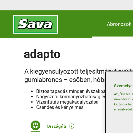
Abroncsok
adapto
A kiegyensúlyozott teljesítményt nyú
gumiabroncs – esőben, hóban és nap
Személyes
Biztos tapadás minden évszakban
Az „Összes s
Nagyszerű kormányozhatóság és fékhatás eg
működését, e
Vízenfutás megakadályozása
kattintva bá
Csendes és kényelmes
el adatvédel
Országúti