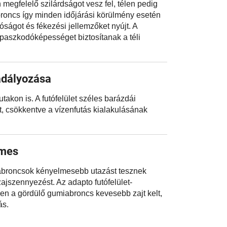
megfelelő szilárdságot vesz fel, télen pedig
roncs így minden időjárási körülmény esetén
ágot és fékezési jellemzőket nyújt. A
kapaszkodóképességet biztosítanak a téli
adályozása
takon is. A futófelület széles barázdái
t, csökkentve a vízenfutás kialakulásának
lmes
broncsok kényelmesebb utazást tesznek
zajszennyezést. Az adapto futófelület-
en a gördülő gumiabroncs kevesebb zajt kelt,
ás.