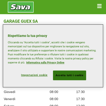
GARAGE GUEX SA
Route de Romanel 40 , 1121 Bremblens
Rispettiamo la tua privacy
Ottieni indicazioni
Cliccando su "Accetta tutti i cookie", accetti che i cookie vengano
memorizzati sul tuo dispositivo per migliorare la navigazione sul sito,
analizzare il sito utilizzato e supportare le nostre comunicazioni marketing.
Visualizza numero di telefono
Puoi modificare le tue preferenze o rifiutare tutti i cookie in qualsiasi
momento cliccando su Rifiuta i cookie. Visita la nostra privacy policy per
saperne di più.
Informativa sulla Privacy Online
Orario di apertura
Lunedì
08:00
17:30
Impostazioni cookie
Accetta tutti i cookie
Martedì
08:00
17:30
Mercoledì
08:00
17:30
Giovedì
08:00
17:30
Venerdì
08:00
17:30